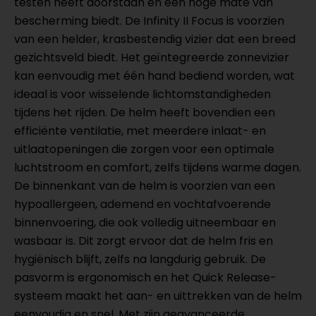
testen heeft doorstaan en een hoge mate van
bescherming biedt. De Infinity II Focus is voorzien
van een helder, krasbestendig vizier dat een breed
gezichtsveld biedt. Het geïntegreerde zonnevizier
kan eenvoudig met één hand bediend worden, wat
ideaal is voor wisselende lichtomstandigheden
tijdens het rijden. De helm heeft bovendien een
efficiënte ventilatie, met meerdere inlaat- en
uitlaatopeningen die zorgen voor een optimale
luchtstroom en comfort, zelfs tijdens warme dagen.
De binnenkant van de helm is voorzien van een
hypoallergeen, ademend en vochtafvoerende
binnenvoering, die ook volledig uitneembaar en
wasbaar is. Dit zorgt ervoor dat de helm fris en
hygiënisch blijft, zelfs na langdurig gebruik. De
pasvorm is ergonomisch en het Quick Release-
systeem maakt het aan- en uittrekken van de helm
eenvoudig en snel. Met zijn geavanceerde