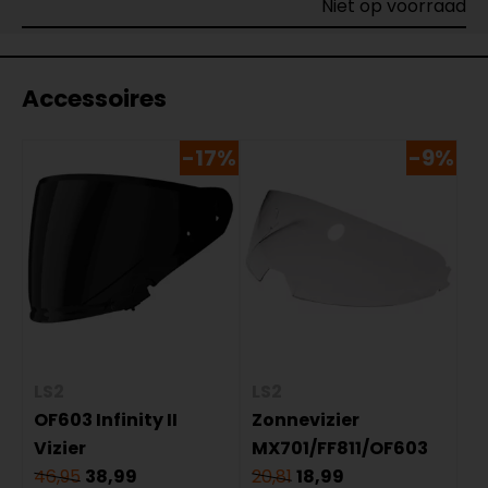
Niet op voorraad
Accessoires
-17%
-9%
LS2
LS2
OF603 Infinity II
Zonnevizier
Vizier
MX701/FF811/OF603
46,95
38,99
20,81
18,99