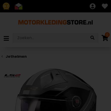
8.7
0
Jethelmen