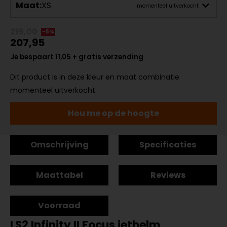
Maat:
XS
momenteel uitverkocht
219,00
-5%
207,95
Je bespaart 11,05 + gratis verzending
Dit product is in deze kleur en maat combinatie
momenteel uitverkocht.
Hou me op de hoogte
Omschrijving
Specificaties
Maattabel
Reviews
Voorraad
LS2 Infinity II Focus jethelm