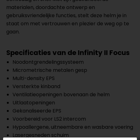
materialen, doordachte ontwerp en
gebruiksvriendelijke functies, stelt deze helm je in
staat om met vertrouwen en plezier de weg op te
gaan.
Specificaties van de Infinity II Focus
Noodontgrendelingssysteem
Micrometrische metalen gesp
Multi-density EPS
Versterkte kinband
Ventilatieopeningen bovenaan de helm
Uitlaatopeningen
Gekanaliseerde EPS
Voorbereid voor LS2 intercom
Hypoallergene, uitneembare en wasbare voering
Lasergesneden schuim