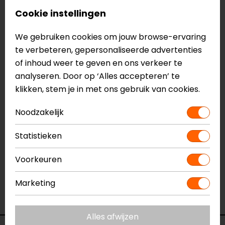
Wordt geleverd met pinlock 70 MaxVision
Cookie instellingen
Dubbel viziersysteem
Kras- en UV-bestendig
We gebruiken cookies om jouw browse-ervaring
Viziervergendelingssysteem
te verbeteren, gepersonaliseerde advertenties
Quick-release systeem
of inhoud weer te geven en ons verkeer te
ECE 22.06 keuring
analyseren. Door op ‘Alles accepteren’ te
klikken, stem je in met ons gebruik van cookies.
Meer informatie nodig?
Noodzakelijk
Heb je meer informatie nodig over dit product?
Neem dan
contact
met ons op of kom langs in één
Statistieken
van
onze winkels
in Breda, Capelle aan den IJssel,
Eindhoven, Vianen of Apeldoorn. In de winkels kun je
Voorkeuren
het product bekijken & passen en staan onze
verkoopmedewerkers voor je klaar met advies.
Marketing
Bekijk onze andere
jethelmen.
Alles afwijzen