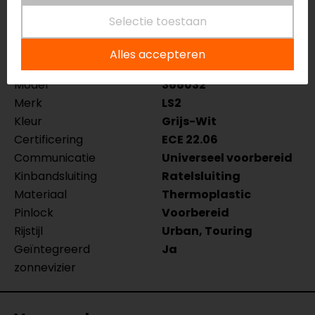
Specificaties
Selectie toestaan
Naam
OF603 INFINITY II
Alles accepteren
FOCUS jethelm
Model
366032
Merk
LS2
Kleur
Grijs-Wit
Certificering
ECE 22.06
Communicatie
Universeel voorbereid
Kinbandsluiting
Ratelsluiting
Materiaal
Thermoplastic
Pinlock
Voorbereid
Rijstijl
Urban, Touring
Geïntegreerd
Ja
zonnevizier