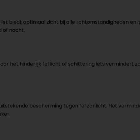
 Het biedt optimaal zicht bij alle lichtomstandigheden en i
d of nacht.
oor het hinderlijk fel licht of schittering iets vermindert
dt uitstekende bescherming tegen fel zonlicht. Het vermin
nker.