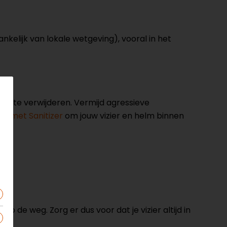
nkelijk van lokale wetgeving), vooral in het
g te verwijderen. Vermijd agressieve
Helmet Sanitizer
om jouw vizier en helm binnen
p de weg. Zorg er dus voor dat je vizier altijd in