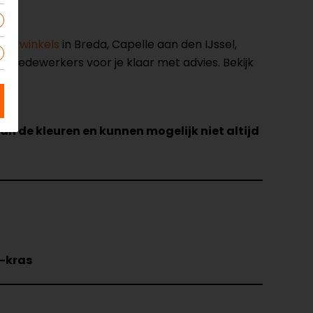
nze winkels
in Breda, Capelle aan den IJssel,
opmedewerkers voor je klaar met advies. Bekijk
van de kleuren en kunnen mogelijk niet altijd
i-kras