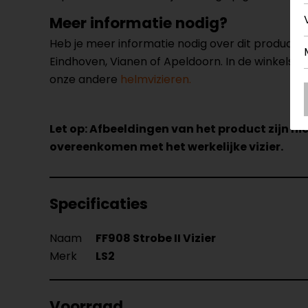
Meer informatie nodig?
Heb je meer informatie nodig over dit product
Eindhoven, Vianen of Apeldoorn. In de winkels 
onze andere
helmvizieren.
Let op: Afbeeldingen van het product zijn nie
overeenkomen met het werkelijke vizier.
Specificaties
Naam
FF908 Strobe II Vizier
Merk
LS2
Voorraad