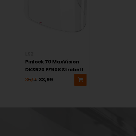
LS2
Pinlock 70 MaxVision
DKS520 FF908 Strobe II
35,95
33,99