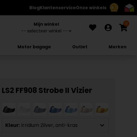
Blog
Klantenservice
Onze winkels
8.7
0
Mijn winkel
Motor bagage
Outlet
Merken
LS2 FF908 Strobe II Vizier
Kleur:
Irridium Zilver, anti-kras