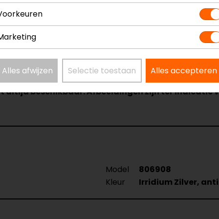
Voorkeuren
? Neem dan
contact
met ons op of kom langs in één van
o
Marketing
kun je het product bekijken & passen en staan onze verko
Alles afwijzen
Selectie toestaan
Alles accepteren
t altijd beschikbaar. Afbeeldingen zijn ter indicatie 
Model
806908
Kleur
Irridium Zilver, ant