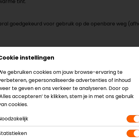
warme tint.
n overal goedgekeurd voor gebruik op de openbare weg (afha
Cookie instellingen
en microvezeldoek om vuil- en insectenresten voorzichti
g kunnen aantasten. Ook kun je gebruikmaken van onze
We gebruiken cookies om jouw browse-ervaring te
verbeteren, gepersonaliseerde advertenties of inhoud
weer te geven en ons verkeer te analyseren. Door op
‘Alles accepteren’ te klikken, stem je in met ons gebruik
drogen en wrijf niet te hard om krassen te voorkomen.
van cookies.
bij voorkeur in een helmzak, om krassen te voorkomen.
Noodzakelijk
alleen voor beter zicht, maar verhoogt ook je veiligheid o
Statistieken