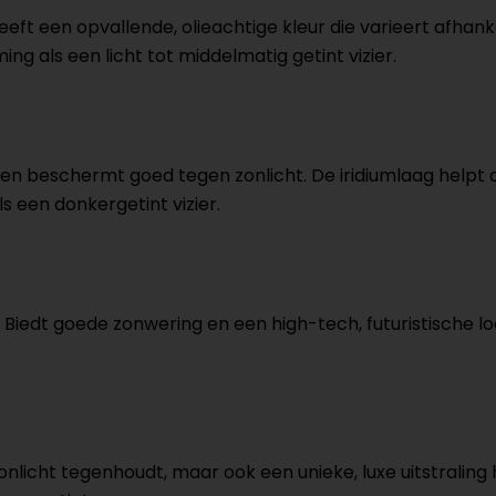
ft een opvallende, olieachtige kleur die varieert afhankel
ing als een licht tot middelmatig getint vizier.
 en beschermt goed tegen zonlicht. De iridiumlaag helpt 
s een donkergetint vizier.
 Biedt goede zonwering en een high-tech, futuristische look
zonlicht tegenhoudt, maar ook een unieke, luxe uitstralin