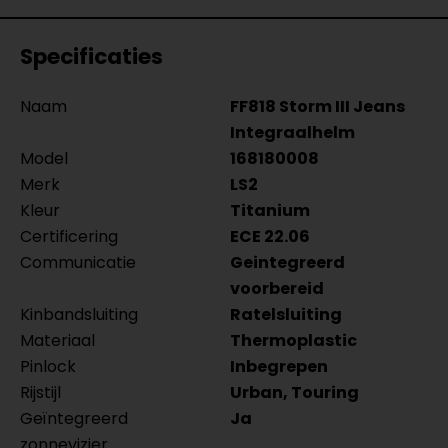
Specificaties
Naam
FF818 Storm III Jeans
Integraalhelm
Model
168180008
Merk
LS2
Kleur
Titanium
Certificering
ECE 22.06
Communicatie
Geintegreerd
voorbereid
Kinbandsluiting
Ratelsluiting
Materiaal
Thermoplastic
Pinlock
Inbegrepen
Rijstijl
Urban, Touring
Geïntegreerd
Ja
zonnevizier