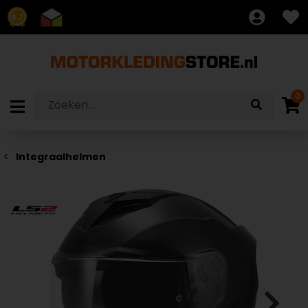
8.7
0
Integraalhelmen