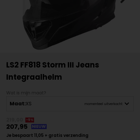
LS2 FF818 Storm III Jeans
Integraalhelm
Wat is mijn maat?
Maat:
XS
momenteel uitverkocht
219,00
-5%
207,95
NIEUW
Je bespaart 11,05 + gratis verzending