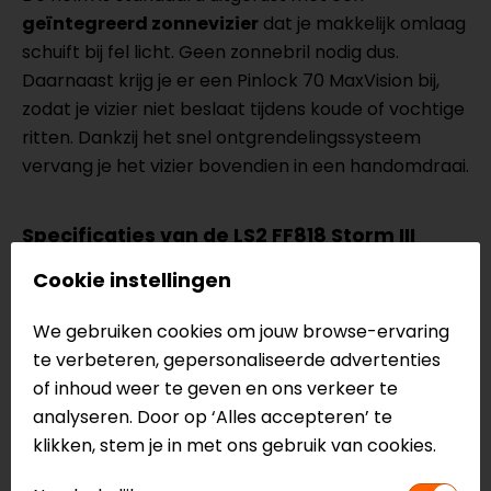
geïntegreerd zonnevizier
dat je makkelijk omlaag
schuift bij fel licht. Geen zonnebril nodig dus.
Daarnaast krijg je er een Pinlock 70 MaxVision bij,
zodat je vizier niet beslaat tijdens koude of vochtige
ritten. Dankzij het snel ontgrendelingssysteem
vervang je het vizier bovendien in een handomdraai.
Specificaties van de LS2 FF818 Storm III
Jeans
Cookie instellingen
Integraalhelm
Touring/Urban
We gebruiken cookies om jouw browse-ervaring
KPA buitenschaal
te verbeteren, gepersonaliseerde advertenties
3 schaalmaten
of inhoud weer te geven en ons verkeer te
1600g (+/- 50g)
analyseren. Door op ‘Alles accepteren’ te
Ventilatieopeningen aan bovenzijde en bij de kin
klikken, stem je in met ons gebruik van cookies.
Uitlaatopening aan achterzijde