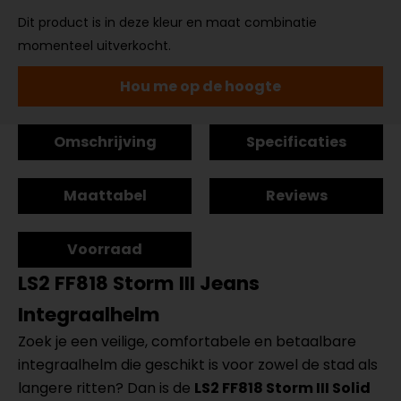
Dit product is in deze kleur en maat combinatie
momenteel uitverkocht.
Hou me op de hoogte
Omschrijving
Specificaties
Maattabel
Reviews
Voorraad
LS2 FF818 Storm III Jeans
Integraalhelm
Zoek je een veilige, comfortabele en betaalbare
integraalhelm die geschikt is voor zowel de stad als
langere ritten? Dan is de
LS2 FF818 Storm III Solid