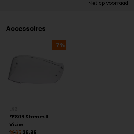
Niet op voorraad
Accessoires
-7%
LS2
FF808 Stream II
Vizier
39,95
36,99