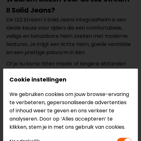
II Solid Jeans?
De LS2 Stream II Solid Jeans integraalhelm is een
ideale keuze voor rijders die een comfortabele,
veilige en betaalbare helm zoeken met moderne
features. Je krijgt een lichte helm, goede ventilatie
en een prettige pasvorm in één.
Of je nu korte ritten maakt of langere afstanden
rijdt, met deze helm ga je altijd goed voorbereid op
Cookie instellingen
pad.
Specificaties van de LS2 Stream II
We gebruiken cookies om jouw browse-ervaring
te verbeteren, gepersonaliseerde advertenties
Solid Jeans
of inhoud weer te geven en ons verkeer te
Micrometrische gesp
analyseren. Door op ‘Alles accepteren’ te
Geïntegreerd zonnevizier
klikken, stem je in met ons gebruik van cookies.
Multi-density EPS
Reflecterende details