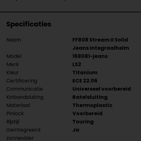
Specificaties
Naam
FF808 Stream II Solid
Jeans Integraalhelm
Model
168081-jeans
Merk
LS2
Kleur
Titanium
Certificering
ECE 22.06
Communicatie
Universeel voorbereid
Kinbandsluiting
Ratelsluiting
Materiaal
Thermoplastic
Pinlock
Voorbereid
Rijstijl
Touring
Geïntegreerd
Ja
zonnevizier