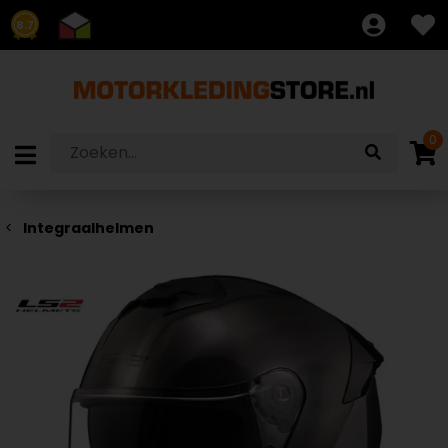
8.7
0
Integraalhelmen