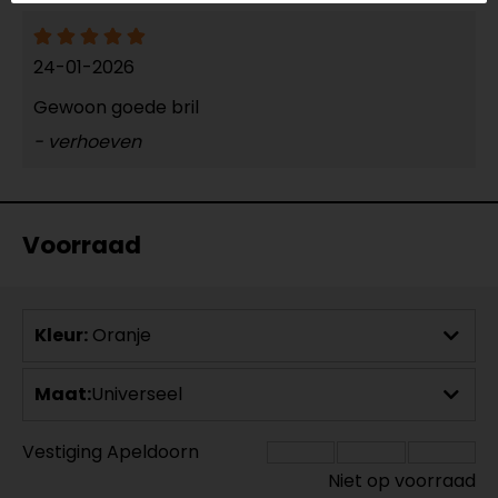
24-01-2026
Gewoon goede bril
- verhoeven
Voorraad
Kleur:
Oranje
Maat:
Universeel
Vestiging Apeldoorn
Niet op voorraad