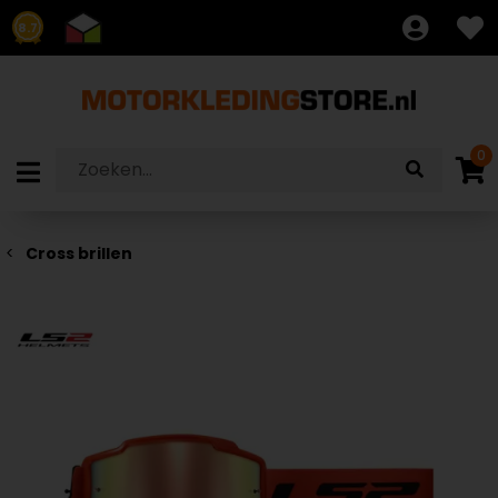
8.7
0
Cross brillen