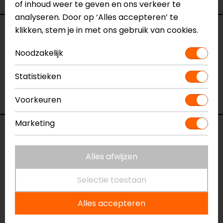
of inhoud weer te geven en ons verkeer te
analyseren. Door op ‘Alles accepteren’ te
klikken, stem je in met ons gebruik van cookies.
Specificaties
Noodzakelijk
Naam
Charger Goggle
Model
7202011
Statistieken
Merk
LS2
Kleur
Oranje
Voorkeuren
Marketing
Reviews (2)
Alles afwijzen
20-04-2026
Selectie toestaan
Goede kwaliteit met perfecte pasvorm
Alles accepteren
- Jobse