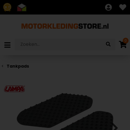
8.7
0
Tankpads