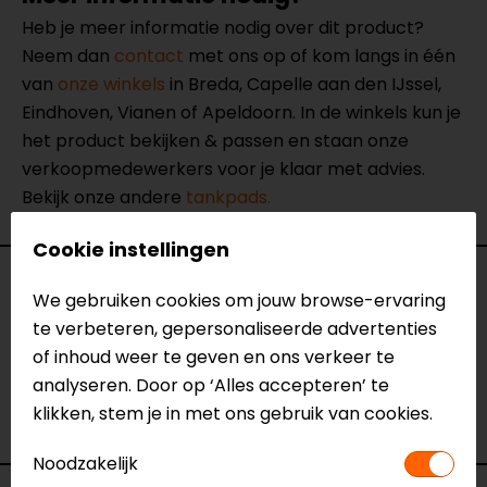
Heb je meer informatie nodig over dit product?
Neem dan
contact
met ons op of kom langs in één
van
onze winkels
in Breda, Capelle aan den IJssel,
Eindhoven, Vianen of Apeldoorn. In de winkels kun je
het product bekijken & passen en staan onze
verkoopmedewerkers voor je klaar met advies.
Bekijk onze andere
tankpads.
Cookie instellingen
Specificaties
We gebruiken cookies om jouw browse-ervaring
te verbeteren, gepersonaliseerde advertenties
Naam
Grip-Tank X1 Zwart Tankpads
of inhoud weer te geven en ons verkeer te
Model
90508
analyseren. Door op ‘Alles accepteren’ te
Merk
Lampa
klikken, stem je in met ons gebruik van cookies.
Kleur
Zwart
Noodzakelijk