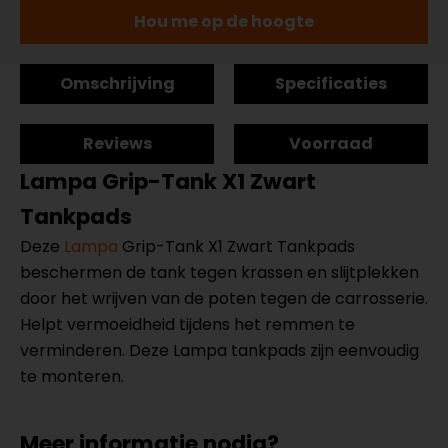
Hou me op de hoogte
Omschrijving
Specificaties
Reviews
Voorraad
Lampa Grip-Tank X1 Zwart
Tankpads
Deze
Lampa
Grip-Tank X1 Zwart Tankpads
beschermen de tank tegen krassen en slijtplekken
door het wrijven van de poten tegen de carrosserie.
Helpt vermoeidheid tijdens het remmen te
verminderen. Deze Lampa tankpads zijn eenvoudig
te monteren.
Meer informatie nodig?