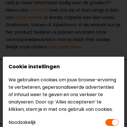
Heb je meer informatie nodig over dit product?
Neem dan
contact
met ons op of kom langs in één
van
onze winkels
in Breda, Capelle aan den IJssel,
Eindhoven, Vianen of Apeldoorn. In de winkels kun je
het product bekijken & passen en staan onze
verkoopmedewerkers voor je klaar met advies.
Bekijk onze andere
knipperlichten
.
Cookie instellingen
Specificaties
We gebruiken cookies om jouw browse-ervaring
Naam
Flasher 2 Pin Elektronisch
te verbeteren, gepersonaliseerde advertenties
Knipperlichtapparaat
of inhoud weer te geven en ons verkeer te
Model
91616
analyseren. Door op ‘Alles accepteren’ te
Merk
Lampa
klikken, stem je in met ons gebruik van cookies.
Kleur
Zwart
Noodzakelijk