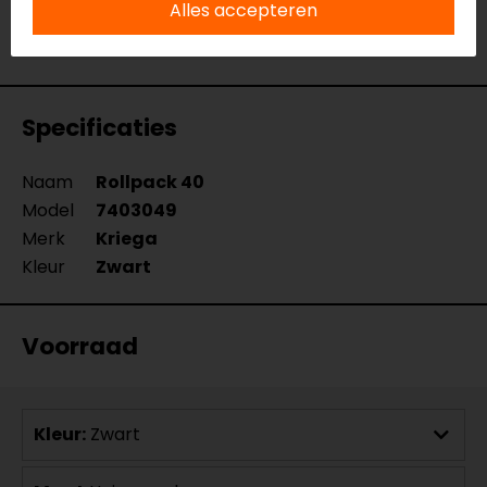
verkoopmedewerkers voor je klaar met advies.
Alles accepteren
Bekijk onze andere
motor zadeltassen
.
Specificaties
Naam
Rollpack 40
Model
7403049
Merk
Kriega
Kleur
Zwart
Voorraad
Kleur:
Zwart