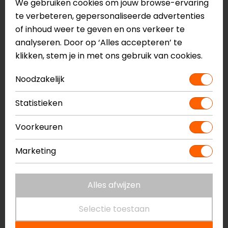
We gebruiken cookies om jouw browse-ervaring
Rolsluiting
te verbeteren, gepersonaliseerde advertenties
40 liter volume
of inhoud weer te geven en ons verkeer te
Compressiebanden
analyseren. Door op ‘Alles accepteren’ te
Haak bevestiging
klikken, stem je in met ons gebruik van cookies.
Universele uitvoering, geschikt voor elk type
motor
Noodzakelijk
Uitneembare en wasbare waterdichte witte liner
Subframe loops (4x) bijgeleverd voor montage
Statistieken
Drypack
Gemaakt van Cordura 500D en aluminium
Voorkeuren
Meer informatie nodig?
Marketing
Heb je meer informatie nodig over dit product?
Neem dan
contact
met ons op of kom langs in één
Alles afwijzen
van
onze winkels
in Breda, Capelle aan den IJssel,
Eindhoven, Vianen of Apeldoorn. In de winkels kun je
Selectie toestaan
het product bekijken & passen en staan onze