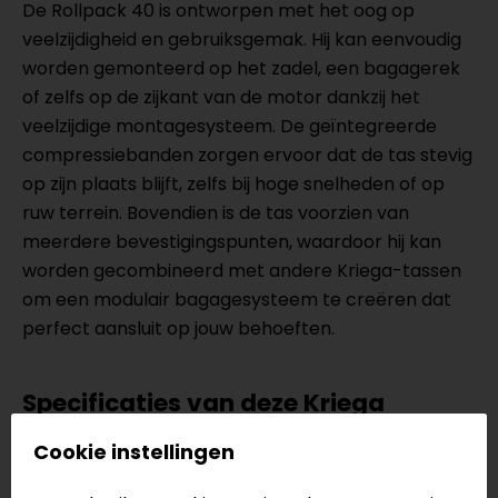
De Rollpack 40 is ontworpen met het oog op
veelzijdigheid en gebruiksgemak. Hij kan eenvoudig
worden gemonteerd op het zadel, een bagagerek
of zelfs op de zijkant van de motor dankzij het
veelzijdige montagesysteem. De geïntegreerde
compressiebanden zorgen ervoor dat de tas stevig
op zijn plaats blijft, zelfs bij hoge snelheden of op
ruw terrein. Bovendien is de tas voorzien van
meerdere bevestigingspunten, waardoor hij kan
worden gecombineerd met andere Kriega-tassen
om een modulair bagagesysteem te creëren dat
perfect aansluit op jouw behoeften.
Specificaties van deze Kriega
Rollpack 40
Cookie instellingen
Waterdicht