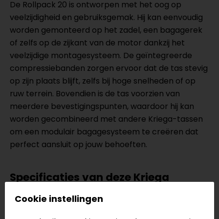
De Rollpack 20 is ontworpen met het oog op
veelzijdigheid en gebruiksgemak. Hij kan eenvoudig
worden gemonteerd op het zadel, een bagagerek
of zelfs op de zijkant van de motor dankzij het
veelzijdige montagesysteem. De geïntegreerde
compressiebanden zorgen ervoor dat de tas stevig
op zijn plaats blijft, zelfs bij hoge snelheden of op
ruw terrein. Bovendien is de tas voorzien van
meerdere bevestigingspunten, waardoor hij kan
worden gecombineerd met andere Kriega-tassen
om een modulair bagagesysteem te creëren dat
perfect aansluit op jouw behoeften.
Specificaties van deze Kriega
Rollpack 20
Cookie instellingen
Waterdicht