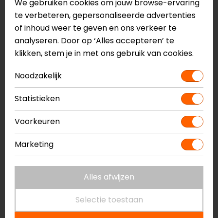
We gebruiken cookies om jouw browse-ervaring
20 liter volume
te verbeteren, gepersonaliseerde advertenties
Rolsluiting
of inhoud weer te geven en ons verkeer te
Compressiebanden
analyseren. Door op ‘Alles accepteren’ te
Haak bevestiging
klikken, stem je in met ons gebruik van cookies.
Universele uitvoering, geschikt voor elk type
motor
Noodzakelijk
Uitneembare en wasbare waterdichte witte liner
Subframe loops (4x) bijgeleverd voor montage
Statistieken
Drypack
Gemaakt van Cordura 500D en aluminium
Voorkeuren
Meer informatie nodig?
Marketing
Heb je meer informatie nodig over dit product?
Neem dan
contact
met ons op of kom langs in één
Alles afwijzen
van
onze winkels
in Breda, Capelle aan den IJssel,
Eindhoven, Vianen of Apeldoorn. In de winkels kun je
Selectie toestaan
het product bekijken & passen en staan onze