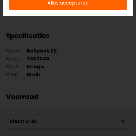
verkoopmedewerkers voor je klaar met advies.
Alles accepteren
Bekijk onze andere
motor zadeltassen
.
Specificaties
Naam
Rollpack 20
Model
7403048
Merk
Kriega
Kleur
Bruin
Voorraad
Kleur:
Bruin