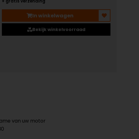
+ gratis verzending
In winkelwagen
Bekijk winkelvoorraad
bframe van uw motor
30