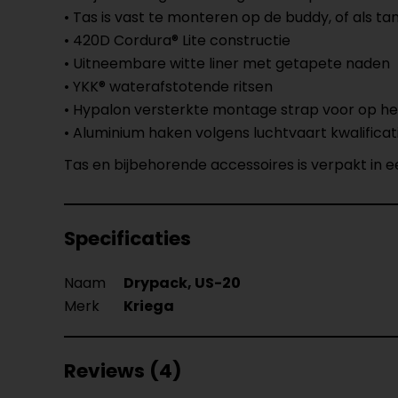
• Tas is vast te monteren op de buddy, of als t
• 420D Cordura® Lite constructie
• Uitneembare witte liner met getapete naden
• YKK® waterafstotende ritsen
• Hypalon versterkte montage strap voor op h
• Aluminium haken volgens luchtvaart kwalifica
Tas en bijbehorende accessoires is verpakt in e
Specificaties
Naam
Drypack, US-20
Merk
Kriega
Reviews (4)