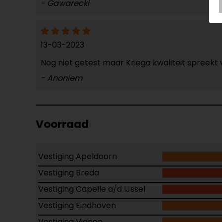
- Gawarecki
13-03-2023
Nog niet getest maar Kriega kwaliteit spreekt 
- Anoniem
Voorraad
Vestiging Apeldoorn
Vestiging Breda
Vestiging Capelle a/d IJssel
Vestiging Eindhoven
Vestiging Vianen