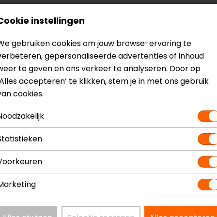
Cookie instellingen
We gebruiken cookies om jouw browse-ervaring te
verbeteren, gepersonaliseerde advertenties of inhoud
weer te geven en ons verkeer te analyseren. Door op
‘Alles accepteren’ te klikken, stem je in met ons gebruik
van cookies.
Noodzakelijk
k ik over een Yamaha YZF R6. Dit, in combinatie met 2x 10
der comfort te missen of beugels te moeten kopen.
Statistieken
Voorkeuren
Marketing