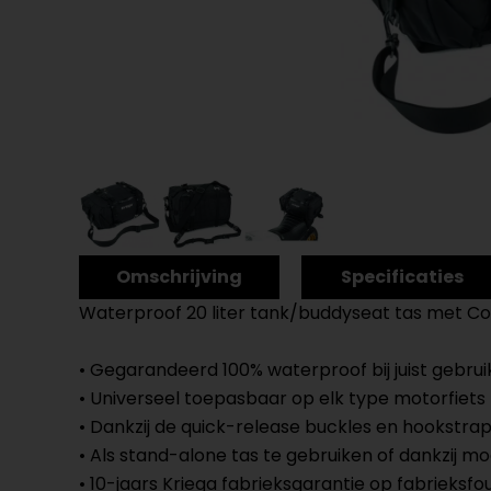
Omschrijving
Specificaties
Waterproof 20 liter tank/buddyseat tas met Co
• Gegarandeerd 100% waterproof bij juist gebrui
• Universeel toepasbaar op elk type motorfiets
• Dankzij de quick-release buckles en hookstra
• Als stand-alone tas te gebruiken of dankzij 
• 10-jaars Kriega fabrieksgarantie op fabrieksfo