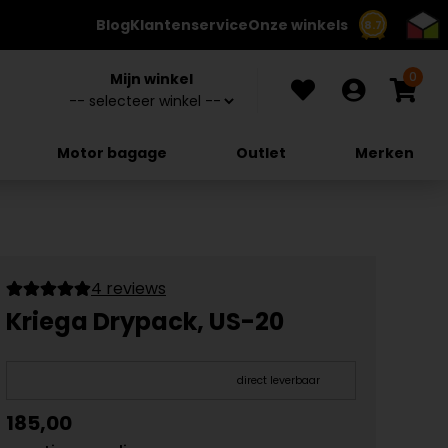
Blog
Klantenservice
Onze winkels
8.7
0
Mijn winkel
Motor bagage
Outlet
Merken
4 reviews
Kriega Drypack, US-20
direct leverbaar
185,00