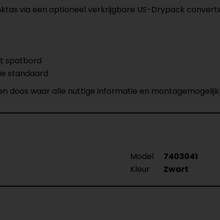
anktas via een optioneel verkrijgbare US-Drypack convert
et spatbord
tie standaard
en doos waar alle nuttige informatie en montagemogelijkh
Model
7403041
Kleur
Zwart