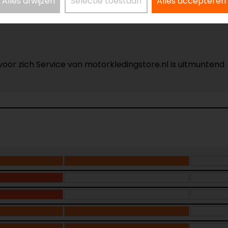
Alles afwijzen
Selectie toestaan
Alles accepteren
voor zich Service van motorkledingstore.nl is uitmuntend