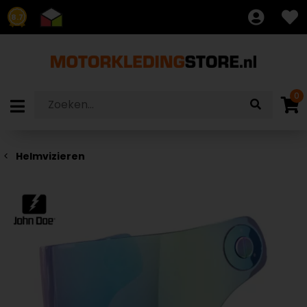
8.7
0
Helmvizieren