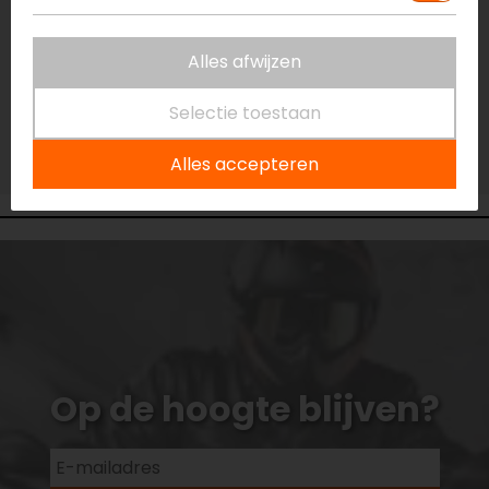
Vestiging Capelle a/d IJssel
Niet op voorraad
Alles afwijzen
Vestiging Eindhoven
Niet op voorraad
Selectie toestaan
Vestiging Vianen
Alles accepteren
Niet op voorraad
Op de hoogte blijven?