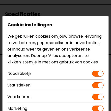
Specificaties
Cookie instellingen
Naam
Speedking Photochromatic zonnebril
Model
JD763
We gebruiken cookies om jouw browse-ervaring
Merk
John Doe
te verbeteren, gepersonaliseerde advertenties
Kleur
Zwart
of inhoud weer te geven en ons verkeer te
analyseren. Door op ‘Alles accepteren’ te
klikken, stem je in met ons gebruik van cookies.
Voorraad
Noodzakelijk
Vestiging Apeldoorn
Statistieken
Niet op voorraad
Voorkeuren
Vestiging Breda
Niet op voorraad
Marketing