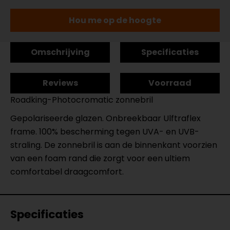
Hou me op de hoogte
Omschrijving
Specificaties
Reviews
Voorraad
Roadking-Photocromatic zonnebril
Gepolariseerde glazen. Onbreekbaar Ulftraflex
frame. 100% bescherming tegen UVA- en UVB-
straling. De zonnebril is aan de binnenkant voorzien
van een foam rand die zorgt voor een ultiem
comfortabel draagcomfort.
Specificaties