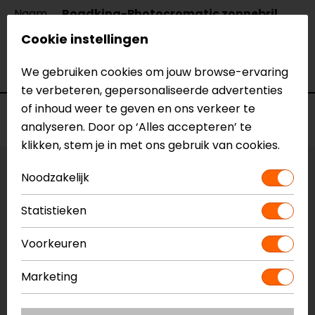
Naam
Roadking-Photocromatic zonnebril
Model
JD746
Cookie instellingen
Merk
John Doe
Kleur
Zwart
We gebruiken cookies om jouw browse-ervaring
te verbeteren, gepersonaliseerde advertenties
of inhoud weer te geven en ons verkeer te
Voorraad
analyseren. Door op ‘Alles accepteren’ te
klikken, stem je in met ons gebruik van cookies.
Vestiging Apeldoorn
Noodzakelijk
Niet op voorraad
Statistieken
Vestiging Breda
Niet op voorraad
Voorkeuren
Vestiging Capelle a/d IJssel
Marketing
Niet op voorraad
Vestiging Eindhoven