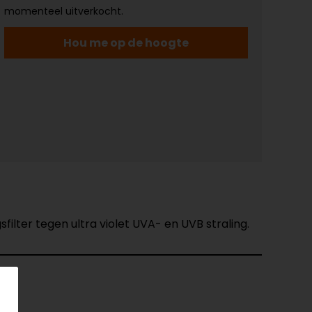
momenteel uitverkocht.
Hou me op de hoogte
lter tegen ultra violet UVA- en UVB straling.