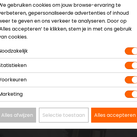
Model
JD706
We gebruiken cookies om jouw browse-ervaring te
Kleur
Zwart
verbeteren, gepersonaliseerde advertenties of inhoud
weer te geven en ons verkeer te analyseren. Door op
‘Alles accepteren’ te klikken, stem je in met ons gebruik
van cookies.
Noodzakelijk
Statistieken
Voorkeuren
Marketing
Alles afwijzen
Selectie toestaan
Alles accepteren