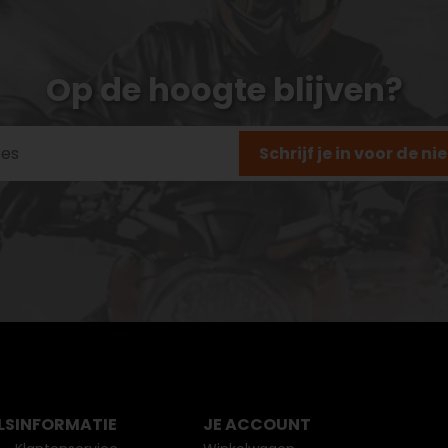
Op de hoogte blijven?
Schrijf je in voor de n
LS
INFORMATIE
JE ACCOUNT