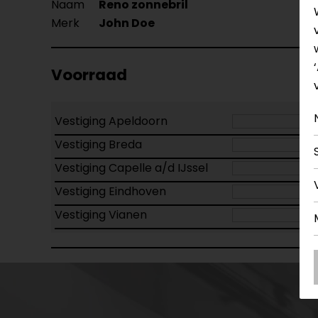
Naam
Reno zonnebril
Merk
John Doe
Voorraad
Vestiging Apeldoorn
Vestiging Breda
Vestiging Capelle a/d IJssel
Vestiging Eindhoven
Vestiging Vianen