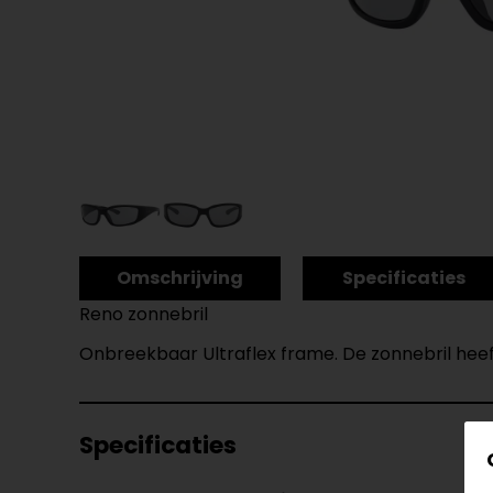
Omschrijving
Specificaties
Reno zonnebril
Onbreekbaar Ultraflex frame. De zonnebril heef
Specificaties