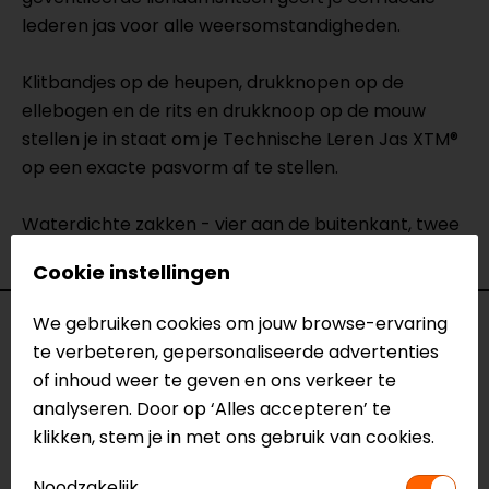
lederen jas voor alle weersomstandigheden.
Klitbandjes op de heupen, drukknopen op de
ellebogen en de rits en drukknoop op de mouw
stellen je in staat om je Technische Leren Jas XTM®
op een exacte pasvorm af te stellen.
Waterdichte zakken - vier aan de buitenkant, twee
aan de binnenkant - maken het pakket compleet.
Cookie instellingen
We gebruiken cookies om jouw browse-ervaring
Specificaties
te verbeteren, gepersonaliseerde advertenties
of inhoud weer te geven en ons verkeer te
Naam
Leather Jacket Technical
analyseren. Door op ‘Alles accepteren’ te
Model
JLE6002
klikken, stem je in met ons gebruik van cookies.
Merk
John Doe
Kleur
Zwart
Noodzakelijk