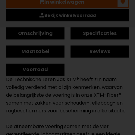
In winkelwagen
Bekijk winkelvoorraad
Omschrijving
Specificaties
Maattabel
Reviews
Voorraad
De Technische Leren Jas XTM® heeft zijn naam
volledig verdiend met al zijn kenmerken, waarvan
de belangrijkste de voering is in onze XTM-Fiber®
samen met zakken voor schouder-, elleboog- en
rugbeschermers voor bescherming in elke situatie.
De afneembare voering samen met de vier
geventileerde lichaamsritsen geeft je een ideale