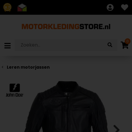
8.7
0
Leren motorjassen