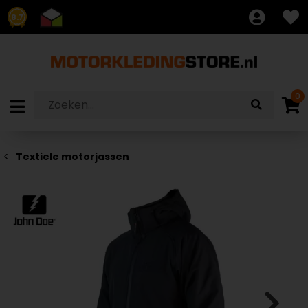
8.7
0
Textiele motorjassen