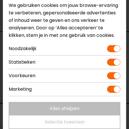
We gebruiken cookies om jouw browse-ervaring
Ventilatie
Niet geventileerd
te verbeteren, gepersonaliseerde advertenties
Waterdicht
Ja
of inhoud weer te geven en ons verkeer te
Thermovoering
Geen thermo
analyseren. Door op ‘Alles accepteren’ te
klikken, stem je in met ons gebruik van cookies.
Reviews (1)
Noodzakelijk
Statistieken
02-10-2023
Voorkeuren
Super fijne jas voor mijn partner
- Anoniem
Marketing
Alles afwijzen
Voorraad
Selectie toestaan