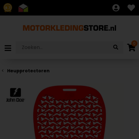
8.7
0
Heupprotectoren