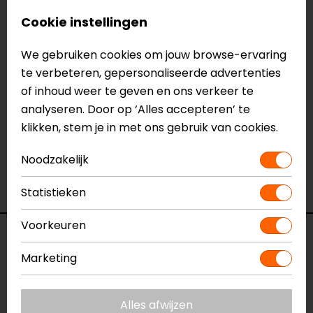
motorjeans of motorbroeken.
Cookie instellingen
Meer informatie nodig?
We gebruiken cookies om jouw browse-ervaring
te verbeteren, gepersonaliseerde advertenties
Heb je meer informatie nodig over dit product?
of inhoud weer te geven en ons verkeer te
Neem dan
contact
met ons op of kom langs in één
analyseren. Door op ‘Alles accepteren’ te
van
onze winkels
in Breda, Capelle aan den IJssel,
klikken, stem je in met ons gebruik van cookies.
Eindhoven, Vianen of Apeldoorn. In de winkels kun je
het product bekijken & passen en staan onze
Noodzakelijk
verkoopmedewerkers voor je klaar met advies.
Bekijk onze andere
heupprotectoren.
Statistieken
Voorkeuren
Specificaties
Marketing
Naam
Heup protector Set level 2
Model
138227
Alles afwijzen
Merk
John Doe