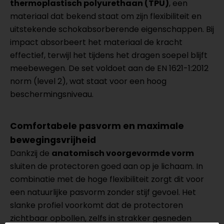
thermoplastisch polyurethaan (TPU)
, een
materiaal dat bekend staat om zijn flexibiliteit en
uitstekende schokabsorberende eigenschappen. Bij
impact absorbeert het materiaal de kracht
effectief, terwijl het tijdens het dragen soepel blijft
meebewegen. De set voldoet aan de EN 1621-1:2012
norm (level 2), wat staat voor een hoog
beschermingsniveau.
Comfortabele pasvorm en maximale
bewegingsvrijheid
Dankzij de
anatomisch voorgevormde vorm
sluiten de protectoren goed aan op je lichaam. In
combinatie met de hoge flexibiliteit zorgt dit voor
een natuurlijke pasvorm zonder stijf gevoel. Het
slanke profiel voorkomt dat de protectoren
zichtbaar opbollen, zelfs in strakker gesneden