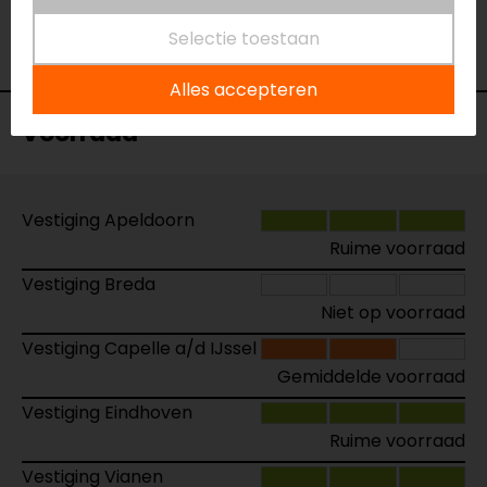
Kleur
Rood
Selectie toestaan
Protectieniveau
Level 2
Alles accepteren
Voorraad
Vestiging Apeldoorn
Ruime voorraad
Vestiging Breda
Niet op voorraad
Vestiging Capelle a/d IJssel
Gemiddelde voorraad
Vestiging Eindhoven
Ruime voorraad
Vestiging Vianen