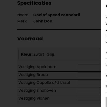
Specificaties
Naam
God of Speed zonnebril
Merk
John Doe
Voorraad
Kleur:
Zwart-Grijs
Vestiging Apeldoorn
Vestiging Breda
Vestiging Capelle a/d IJssel
Vestiging Eindhoven
Vestiging Vianen