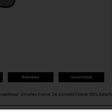
Reviews
Voorraad
eekbaar Ultraflex frame. De zonnebril biedt 100% besch