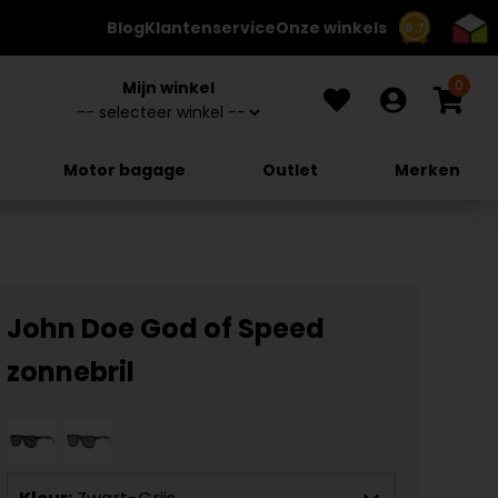
Blog
Klantenservice
Onze winkels
8.7
0
Mijn winkel
Motor bagage
Outlet
Merken
John Doe God of Speed
zonnebril