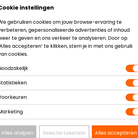
Cookie instellingen
Model
JD781
We gebruiken cookies om jouw browse-ervaring te
Kleur
Zwart-Grij
verbeteren, gepersonaliseerde advertenties of inhoud
weer te geven en ons verkeer te analyseren. Door op
‘Alles accepteren’ te klikken, stem je in met ons gebruik
van cookies.
Noodzakelijk
Statistieken
Voorkeuren
Marketing
Alles afwijzen
Selectie toestaan
Alles accepteren