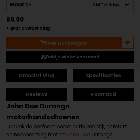
Maat:
XS
5 tot 7 werkdagen
69,90
+ gratis verzending
In winkelwagen
Bekijk winkelvoorraad
Omschrijving
Specificaties
Reviews
Voorraad
John Doe Durango
motorhandschoenen
Ontdek de perfecte combinatie van stijl, comfort
en bescherming met de
John Doe
Durango