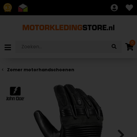
8.7
0
Zomer motorhandschoenen