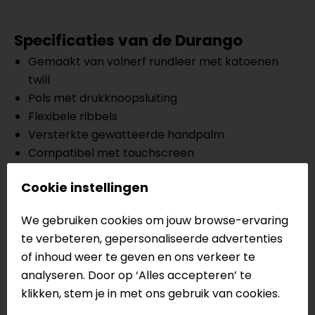
Specificaties van de Durango
Gemaakt van volnerf rundleer met katoenen
twill
Pols met drukknoopsluiting
Flexibele ribbels
Versterkte gewatteerde handpalm
Compatibel met touchscreen
Knokkelbescherming
Cookie instellingen
Gevoerde vingerknokkels
CE:EN 13594:2015
We gebruiken cookies om jouw browse-ervaring
te verbeteren, gepersonaliseerde advertenties
Meer informatie nodig?
of inhoud weer te geven en ons verkeer te
Heb je meer informatie nodig over dit product?
analyseren. Door op ‘Alles accepteren’ te
Neem dan
contact
met ons op of kom langs in één
klikken, stem je in met ons gebruik van cookies.
van
onze winkels
in Breda, Capelle aan den IJssel,