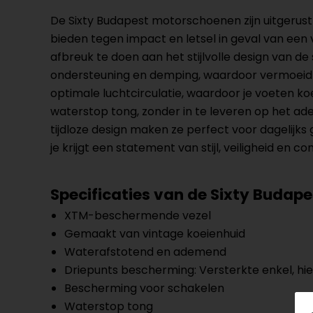
De Sixty Budapest motorschoenen zijn uitgerust
bieden tegen impact en letsel in geval van een 
afbreuk te doen aan het stijlvolle design van 
ondersteuning en demping, waardoor vermoeidhe
optimale luchtcirculatie, waardoor je voeten k
waterstop tong, zonder in te leveren op het ad
tijdloze design maken ze perfect voor dagelijks
je krijgt een statement van stijl, veiligheid en co
Specificaties van de Sixty Budape
XTM-beschermende vezel
Gemaakt van vintage koeienhuid
Waterafstotend en ademend
Driepunts bescherming: Versterkte enkel, hie
Bescherming voor schakelen
Waterstop tong