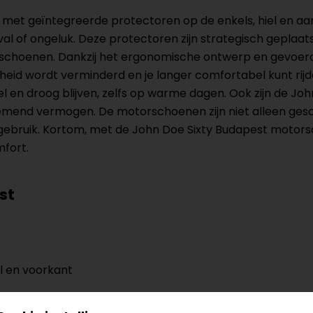
 met geïntegreerde protectoren op de enkels, hiel en aa
val of ongeluk. Deze protectoren zijn strategisch geplaa
de schoenen. Dankzij het ergonomische ontwerp en gevoer
id wordt verminderd en je langer comfortabel kunt rij
oel en droog blijven, zelfs op warme dagen. Ook zijn de 
emend vermogen. De motorschoenen zijn niet alleen gesch
 gebruik. Kortom, met de John Doe Sixty Budapest motorsc
mfort.
st
l en voorkant