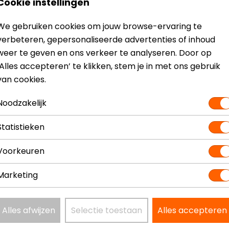
Cookie instellingen
p zool
We gebruiken cookies om jouw browse-ervaring te
verbeteren, gepersonaliseerde advertenties of inhoud
weer te geven en ons verkeer te analyseren. Door op
‘Alles accepteren’ te klikken, stem je in met ons gebruik
van cookies.
? Neem dan
contact
met ons op of kom langs in één van
o
Noodzakelijk
kun je het product bekijken & passen en staan onze verko
Statistieken
Voorkeuren
Marketing
en
Model
JD
Kleur
Zw
Alles afwijzen
Selectie toestaan
Alles accepteren
Materiaal
Le
Schachthoogte
Ha