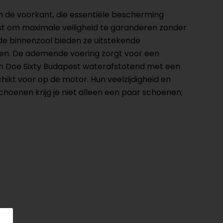
n de voorkant, die essentiële bescherming
tst om maximale veiligheid te garanderen zonder
de binnenzool bieden ze uitstekende
den. De ademende voering zorgt voor een
John Doe Sixty Budapest waterafstotend met een
ikt voor op de motor. Hun veelzijdigheid en
hoenen krijg je niet alleen een paar schoenen;