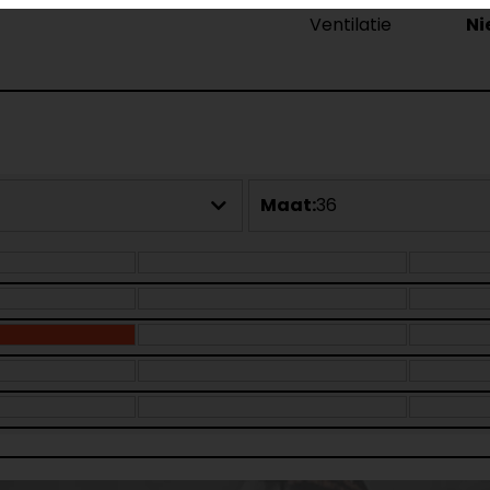
Ventilatie
Ni
Maat:
36