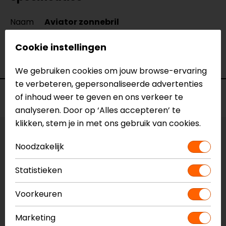
Naam
Aviator zonnebril
Model
JD792
Cookie instellingen
Merk
John Doe
Kleur
Goud
We gebruiken cookies om jouw browse-ervaring
te verbeteren, gepersonaliseerde advertenties
Voorraad
of inhoud weer te geven en ons verkeer te
analyseren. Door op ‘Alles accepteren’ te
klikken, stem je in met ons gebruik van cookies.
Kleur:
Goud
Noodzakelijk
Vestiging Apeldoorn
Statistieken
Niet op voorraad
Voorkeuren
Vestiging Breda
Niet op voorraad
Marketing
Vestiging Capelle a/d IJssel