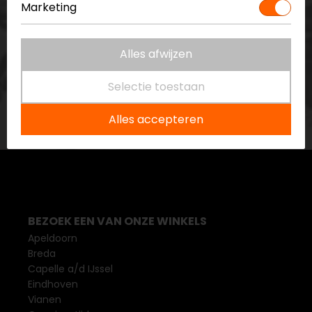
Marketing
Schrijf je in voor de nieuwsbrief
Alles afwijzen
Selectie toestaan
Alles accepteren
BEZOEK EEN VAN ONZE WINKELS
Apeldoorn
Breda
Capelle a/d IJssel
Eindhoven
Vianen