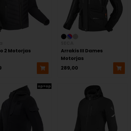
a
SECA
o 2 Motorjas
Arrakis III Dames
Motorjas
9
289,00
op=op