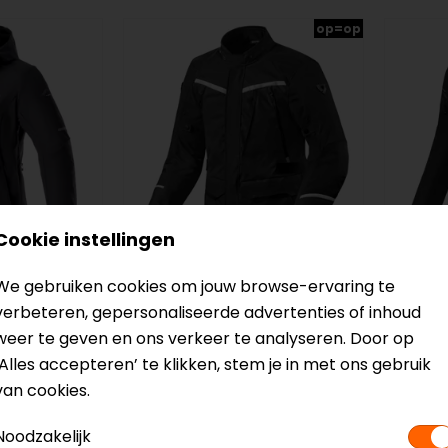
op=op
Cookie instellingen
We gebruiken cookies om jouw browse-ervaring te
REV'IT!
SECA
verbeteren, gepersonaliseerde advertenties of inhoud
 dames
Voltiac 3 H2O Motorjas
Avatar
weer te geven en ons verkeer te analyseren. Door op
‘Alles accepteren’ te klikken, stem je in met ons gebruik
199,99
219,0
van cookies.
Noodzakelijk