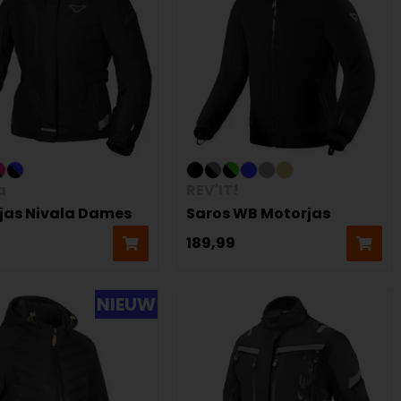
a
REV'IT!
jas Nivala Dames
Saros WB Motorjas
189,99
NIEUW