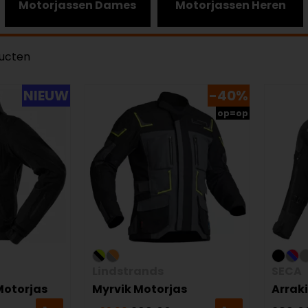
Motorjassen Dames
Motorjassen Heren
ducten
NIEUW
-40%
op=op
Lindstrands
SECA
 Motorjas
Myrvik Motorjas
Arraki