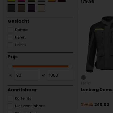
179,95
Geslacht
Dames
Heren
Unisex
Prijs
€
€
Held
Aanritsbaar
Lonborg Dame
Korte rits
399,95
240,00
Niet aanritsbaar