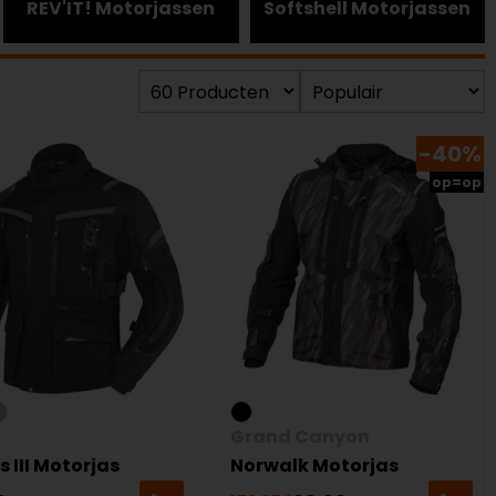
REV'IT! Motorjassen
Softshell Motorjassen
-40%
op=op
Grand Canyon
s III Motorjas
Norwalk Motorjas