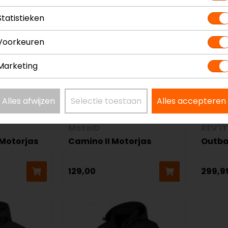
Statistieken
Voorkeuren
Marketing
Alles afwijzen
Selectie toestaan
Alles accepteren
MotoID
REV'IT
Motorjas
Camino II Motorjas
Outba
129,00
299,9