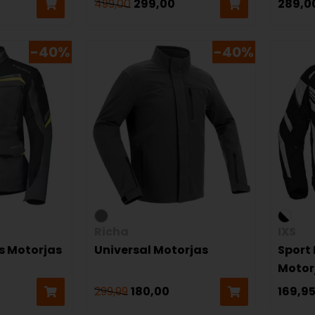
499,00
299,00
289,0
-40%
-40%
Richa
IXS
s Motorjas
Universal Motorjas
Sport
Motor
299,99
180,00
169,9