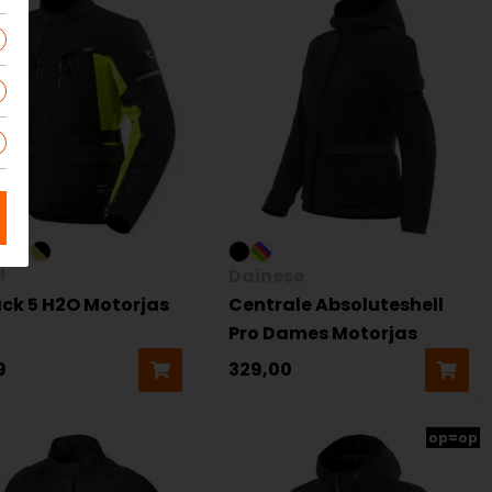
!
Dainese
ck 5 H2O Motorjas
Centrale Absoluteshell
Pro Dames Motorjas
9
329,00
op=op