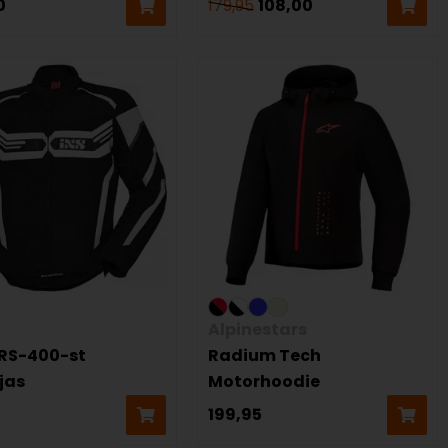
0
179,95
108,00
Alpinestars
 RS-400-st
Radium Tech
jas
Motorhoodie
5
199,95