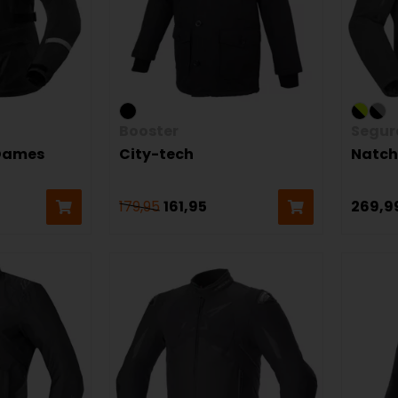
Booster
Segur
 Dames
City-tech
Natch
179,95
161,95
269,9