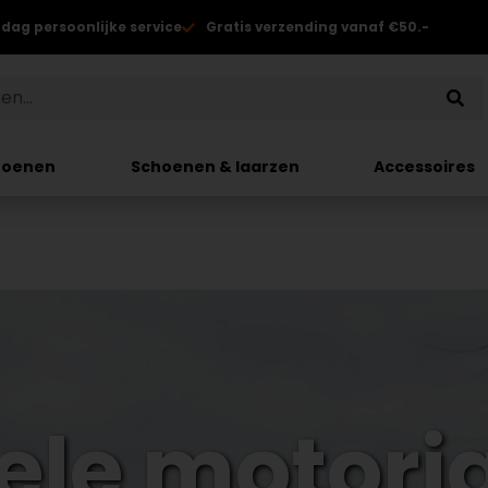
 dag persoonlijke service
Gratis verzending vanaf €50.-
hoenen
Schoenen & laarzen
Accessoires
iele motorj