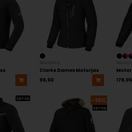
Modeka
Macn
jas
Clarke Dames Motorjas
Motor
99,90
179,95
op=op
-10%
op=op