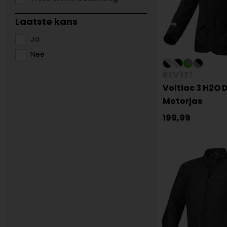
Laatste kans
Ja
Nee
REV'IT!
Voltiac 3 H2O
Motorjas
199,99