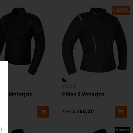
-40%
Richa
 III Motorjas
Chloe 2 Motorjas
0
249,99
150,00
op=op