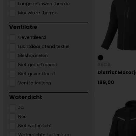
Lange mouwen thermo
Mouwloze thermo
Ventilatie
Geventileerd
Luchtdoorlatend textiel
Meshpanelen
SECA
Niet geperforeerd
District Motor
Niet geventileerd
189,00
Ventilatieritsen
Waterdicht
Ja
Nee
Niet waterdicht
Waterdichte buitenlaag