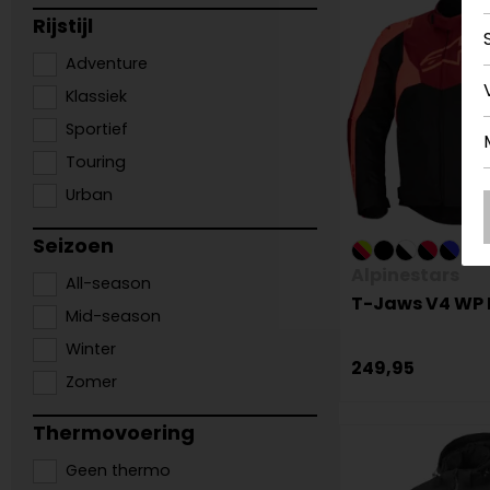
Rijstijl
Adventure
Klassiek
Sportief
Touring
Urban
Seizoen
Alpinestars
All-season
T-Jaws V4 WP 
Mid-season
Winter
249,95
Zomer
Thermovoering
Geen thermo