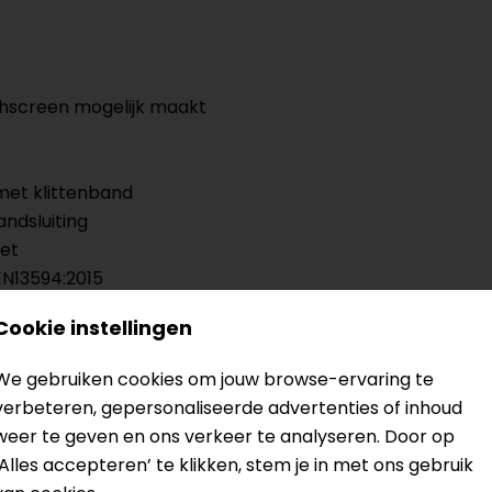
chscreen mogelijk maakt
 met klittenband
ndsluiting
het
EN13594:2015
Cookie instellingen
We gebruiken cookies om jouw browse-ervaring te
verbeteren, gepersonaliseerde advertenties of inhoud
weer te geven en ons verkeer te analyseren. Door op
‘Alles accepteren’ te klikken, stem je in met ons gebruik