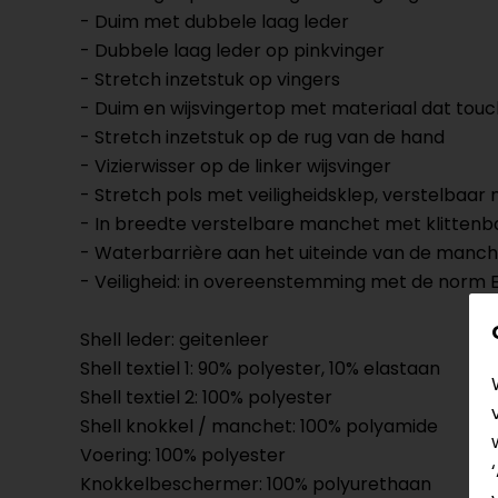
- Duim met dubbele laag leder
- Dubbele laag leder op pinkvinger
- Stretch inzetstuk op vingers
- Duim en wijsvingertop met materiaal dat tou
- Stretch inzetstuk op de rug van de hand
- Vizierwisser op de linker wijsvinger
- Stretch pols met veiligheidsklep, verstelbaar
- In breedte verstelbare manchet met klittenba
- Waterbarrière aan het uiteinde van de manc
- Veiligheid: in overeenstemming met de norm 
Shell leder: geitenleer
Shell textiel 1: 90% polyester, 10% elastaan
Shell textiel 2: 100% polyester
Shell knokkel / manchet: 100% polyamide
Voering: 100% polyester
Knokkelbeschermer: 100% polyurethaan