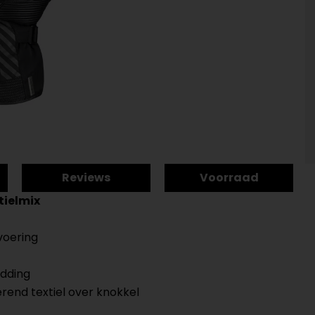
Reviews
Voorraad
tielmix
voering
adding
rend textiel over knokkel