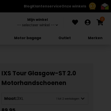
Blog
Klantenservice
Onze winkels
8.7
0
Mijn winkel
Motor bagage
Outlet
Merken
IXS Tour Glasgow-ST 2.0
Motorhandschoenen
Maat:
3XL
1 tot 2 werkdagen
89,95