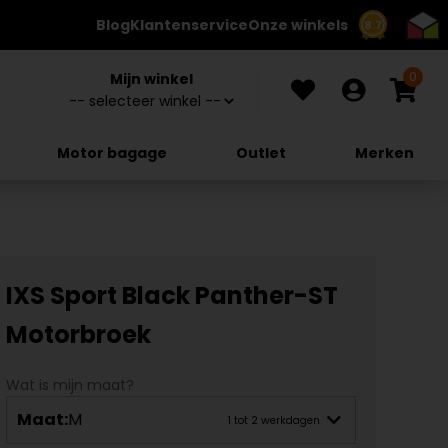
Blog
Klantenservice
Onze winkels
8.7
0
Mijn winkel
Motor bagage
Outlet
Merken
IXS Sport Black Panther-ST
Motorbroek
Wat is mijn maat?
Maat:
M
1 tot 2 werkdagen