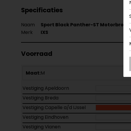
Specificaties
Naam
Sport Black Panther-ST Motorbroek
Merk
IXS
Voorraad
Maat:
M
Vestiging Apeldoorn
Vestiging Breda
Vestiging Capelle a/d IJssel
Vestiging Eindhoven
Vestiging Vianen