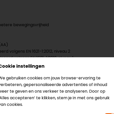
 betere bewegingsvrijheid
(AA)
rd volgens EN 1621-1:2012, niveau 2
erd volgens EN 1621-1:2012, niveau 1
Cookie instellingen
We gebruiken cookies om jouw browse-ervaring te
verbeteren, gepersonaliseerde advertenties of inhoud
weer te geven en ons verkeer te analyseren. Door op
‘Alles accepteren’ te klikken, stem je in met ons gebruik
mineerd
van cookies.