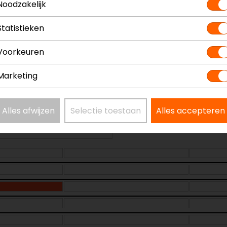
Noodzakelijk
Statistieken
Model
X6
Voorkeuren
Kleur
Zw
Marketing
Alles afwijzen
Selectie toestaan
Alles accepteren