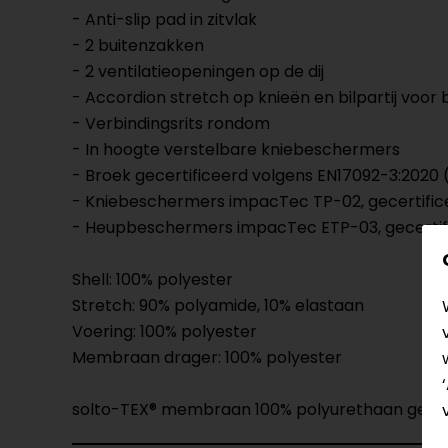
- Anti-slip pad in zitvlak
- 2 buitenzakken
- 2 ventilatieopeningen op de dij
- Accordion stretch op knieën en bilpartij voor
- Verbindingsrits rondom
- In hoogte verstelbare kniebeschermers
- Broek gecertificeerd volgens EN17092-3:2020 
- Kniebeschermers impacTec TP-02, gecertificee
- Heupbeschermers impacTec ETP-03, gecertifice
Shell: 100% polyester
Stretch: 90% polyamide, 10% elastaan
Voering: 100% polyester
Membraan drager: 100% polyester
solto-TEX® membraan 100% polyurethaan gela