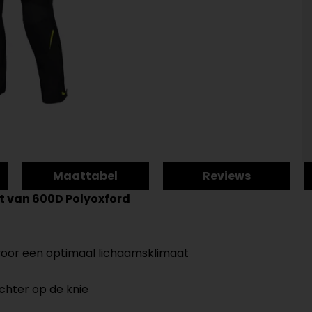
Maattabel
Reviews
t van 600D Polyoxford
oor een optimaal lichaamsklimaat
achter op de knie