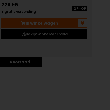
229,95
OP=OP
+ gratis verzending
In winkelwagen
Bekijk winkelvoorraad
Voorraad