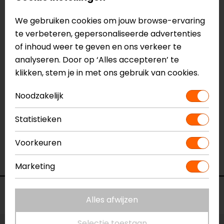
Reviews (1)
We gebruiken cookies om jouw browse-ervaring
te verbeteren, gepersonaliseerde advertenties
of inhoud weer te geven en ons verkeer te
analyseren. Door op ‘Alles accepteren’ te
10-09-2021
klikken, stem je in met ons gebruik van cookies.
Mijn maar S past uitstekend over mijn doorwaai-
jas en ook over mijn winterjas (incl.
Noodzakelijk
binnenvoeringen). Mooie lange uitvoering. Heb
Statistieken
hem nog niet hoeven gebruiken maar vertrouw
op de kwaliteit.
Voorkeuren
- Anoniem
Marketing
Voorraad
Alles afwijzen
Selectie toestaan