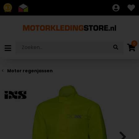
8.7
0
Motor regenjassen