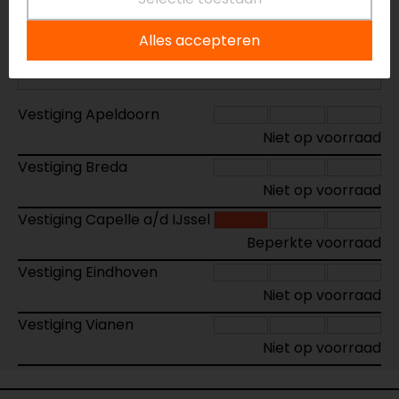
Kleur:
Fluor-Geel
Alles accepteren
Maat:
M
Vestiging Apeldoorn
Niet op voorraad
Vestiging Breda
Niet op voorraad
Vestiging Capelle a/d IJssel
Beperkte voorraad
Vestiging Eindhoven
Niet op voorraad
Vestiging Vianen
Niet op voorraad