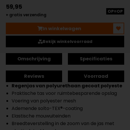
59,95
OP=OP
+ gratis verzending
In winkelwagen
Bekijk winkelvoorraad
Omschrijving
Specificaties
Reviews
Voorraad
Regenjas van polyurethaan gecoat polyeste
Praktische tas voor ruimtebesparende opslag
Voering van polyester mesh
Ademende solto-TEX®-coating
Elastische mouwuiteinden
Breedteverstelling in de zoom van de jas met