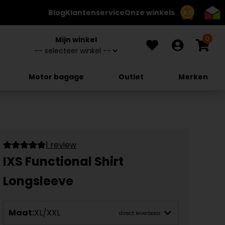
Blog
Klantenservice
Onze winkels
8.7
0
Mijn winkel
Motor bagage
Outlet
Merken
1 review
IXS Functional Shirt
Longsleeve
Maat:
XL/XXL
direct leverbaar