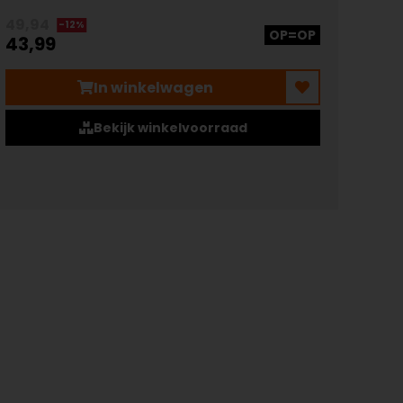
49,94
-12%
OP=OP
43,99
In winkelwagen
Bekijk winkelvoorraad