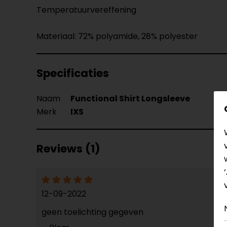
Temperatuurvereffening
Materiaal: 72% polyamide, 28% polyester
Specificaties
Naam
Functional Shirt Longsleeve
Merk
IXS
Reviews (1)
12-09-2022
geen toelichting gegeven