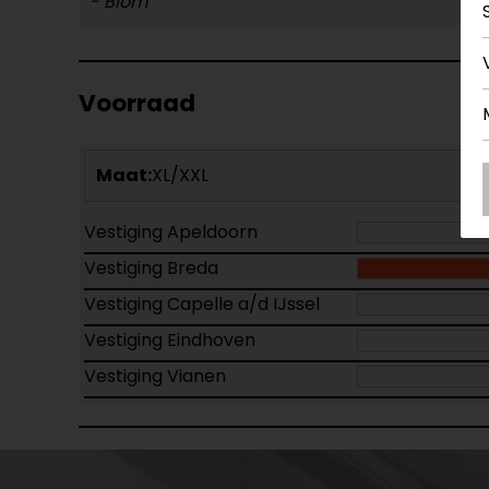
- Blom
Voorraad
Maat:
XL/XXL
Vestiging Apeldoorn
Vestiging Breda
Vestiging Capelle a/d IJssel
Vestiging Eindhoven
Vestiging Vianen