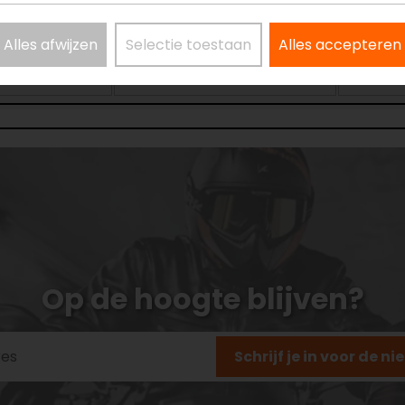
Alles afwijzen
Selectie toestaan
Alles accepteren
Op de hoogte blijven?
Schrijf je in voor de n