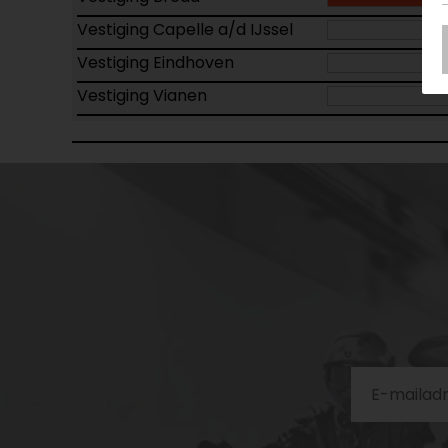
Vestiging Capelle a/d IJssel
Vestiging Eindhoven
Vestiging Vianen