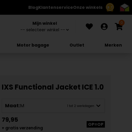
Blog
Klantenservice
Onze winkels
8.7
0
Mijn winkel
Motor bagage
Outlet
Merken
IXS Functional Jacket ICE 1.0
Maat:
M
1 tot 2 werkdagen
79,95
OP=OP
+ gratis verzending