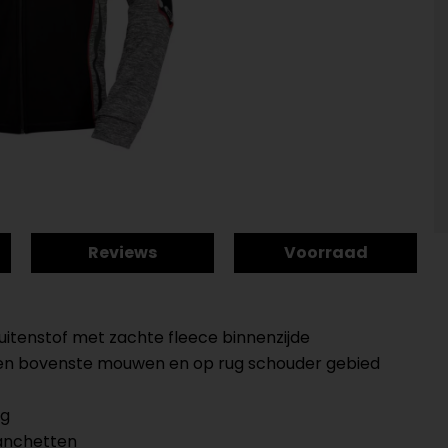
Reviews
Voorraad
itenstof met zachte fleece binnenzijde
t en bovenste mouwen en op rug schouder gebied
ag
manchetten