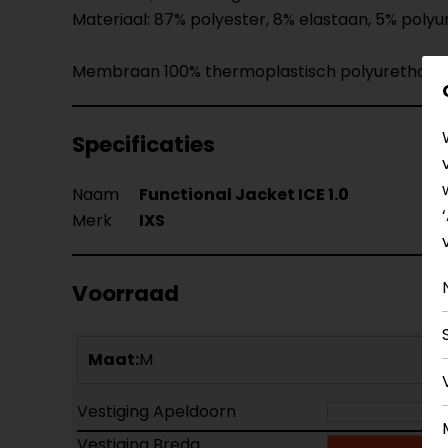
Materiaal: 87% polyester, 8% elastaan, 5% poly
Membraan 100% thermoplastisch polyurethaan
Specificaties
Naam
Functional Jacket ICE 1.0
Merk
IXS
Voorraad
Maat:
M
Vestiging Apeldoorn
Vestiging Breda