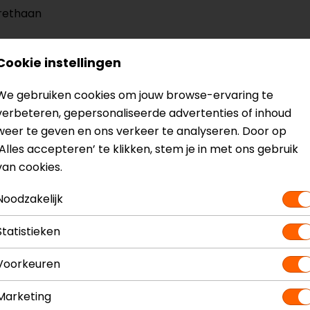
urethaan
 gecoat
Cookie instellingen
We gebruiken cookies om jouw browse-ervaring te
verbeteren, gepersonaliseerde advertenties of inhoud
weer te geven en ons verkeer te analyseren. Door op
Model
X33014
‘Alles accepteren’ te klikken, stem je in met ons gebruik
Kleur
Zwart-Grijs-
van cookies.
Noodzakelijk
Statistieken
Voorkeuren
Marketing