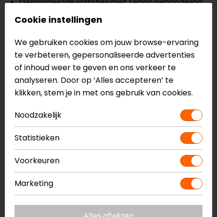
Gelamineerde softshell met Teflon behandeling
Vier buitenzakken
Cookie instellingen
Twee zakken in de thermische voering
Waterdichte binnenzak
We gebruiken cookies om jouw browse-ervaring
Fanom elleboog- en schouderprotectoren
te verbeteren, gepersonaliseerde advertenties
Voorbereid voor rugprotector
of inhoud weer te geven en ons verkeer te
Voorbereid voor borstprotector
analyseren. Door op ‘Alles accepteren’ te
CE EN 17092-3:2020, AA klasse
klikken, stem je in met ons gebruik van cookies.
Noodzakelijk
Meer informatie nodig?
Heb je meer informatie nodig over dit product?
Statistieken
Neem dan
contact
met ons op of kom langs in één
Voorkeuren
van
onze winkels
in Breda, Capelle aan den IJssel,
Eindhoven, Vianen of Apeldoorn. In de winkels kun je
Marketing
het product bekijken & passen en staan onze
verkoopmedewerkers voor je klaar met advies.
Bekijk onze andere
textiele motorjassen.
Alles afwijzen