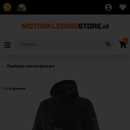
8.7
0
Textiele motorjassen