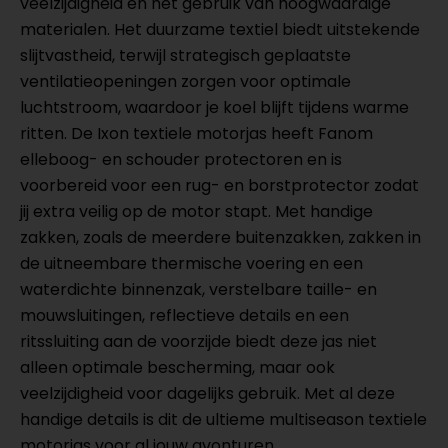
veelzijdigheid en het gebruik van hoogwaardige
materialen. Het duurzame textiel biedt uitstekende
slijtvastheid, terwijl strategisch geplaatste
ventilatieopeningen zorgen voor optimale
luchtstroom, waardoor je koel blijft tijdens warme
ritten. De Ixon textiele motorjas heeft Fanom
elleboog- en schouder protectoren en is
voorbereid voor een rug- en borstprotector zodat
jij extra veilig op de motor stapt. Met handige
zakken, zoals de meerdere buitenzakken, zakken in
de uitneembare thermische voering en een
waterdichte binnenzak, verstelbare taille- en
mouwsluitingen, reflectieve details en een
ritssluiting aan de voorzijde biedt deze jas niet
alleen optimale bescherming, maar ook
veelzijdigheid voor dagelijks gebruik. Met al deze
handige details is dit de ultieme multiseason textiele
motorjas voor al jouw avonturen.