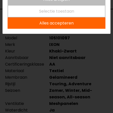
Selectie toestaan
Specificaties
Alles accepteren
Naam
Etna Motorjas
Model
105101097
Merk
IXON
Kleur
Khaki-Zwart
Aanritsbaar
Niet aanritsbaar
Certificeringsklasse
AA
Materiaal
Textiel
Membraan
Gelamineerd
Rijstijl
Touring, Adventure
Seizoen
Zomer, Winter, Mid-
season, All-season
Ventilatie
Meshpanelen
Waterdicht
Ja