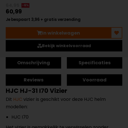
64,95
-6%
60,99
Je bespaart 3,96 + gratis verzending
In winkelwagen
Bekijk winkelvoorraad
Omschrijving
Specificaties
Reviews
Voorraad
HJC HJ-31 I70 Vizier
Dit
HJC
vizier is geschikt voor deze HJC helm
modellen:
HJC I70
Het vizier is gemakkelijk te verwisselen zonder