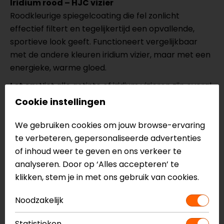
Iridium rood – HJC vizier
Roodkleurige spiegelcoating die fel zonlicht
effectief filtert en tegelijkertijd een opvallende,
sportieve look geeft. Functioneert vergelijkbaar
met de andere kleuren iridium vizier, maar met een
energieke, warme gloed.
Let op:
Niet alle getinte of iridium vizieren zijn overal
goedgekeurd voor gebruik op de openbare weg
Cookie instellingen
(afhankelijk van lokale wetgeving), vooral in het
donker.
We gebruiken cookies om jouw browse-ervaring
te verbeteren, gepersonaliseerde advertenties
of inhoud weer te geven en ons verkeer te
Onderhoud van het vizier
analyseren. Door op ‘Alles accepteren’ te
Schoonmaken:
Gebruik lauwwarm water en een
klikken, stem je in met ons gebruik van cookies.
microvezeldoek om vuil- en insectenresten
Noodzakelijk
voorzichtig te verwijderen. Vermijd agressieve
schoonmaakmiddelen, omdat deze de coating
Statistieken