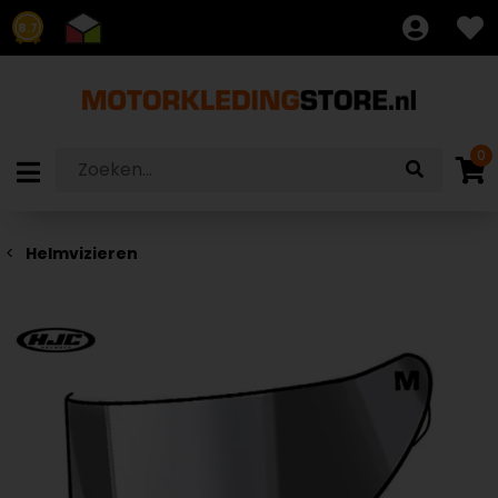
8.7
0
Helmvizieren