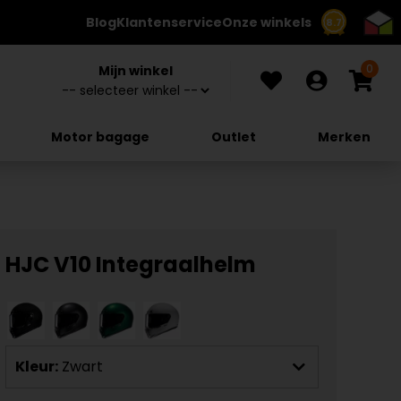
Blog
Klantenservice
Onze winkels
8.7
0
Mijn winkel
Motor bagage
Outlet
Merken
HJC V10 Integraalhelm
Kleur:
Zwart