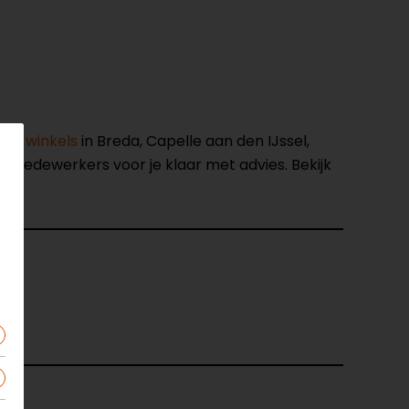
nze winkels
in Breda, Capelle aan den IJssel,
opmedewerkers voor je klaar met advies. Bekijk