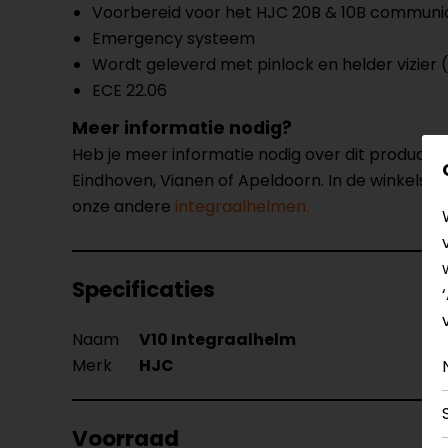
Voorbereid voor het HJC 20B & 10B communi
Emergency systeem
Wordt geleverd met pinlock en helder vizier 
ECE 22.06
Meer informatie nodig?
Heb je meer informatie nodig over dit product
Eindhoven, Vianen of Apeldoorn. In de winkels 
onze andere
integraalhelmen.
Specificaties
Naam
V10 Integraalhelm
Merk
HJC
Voorraad