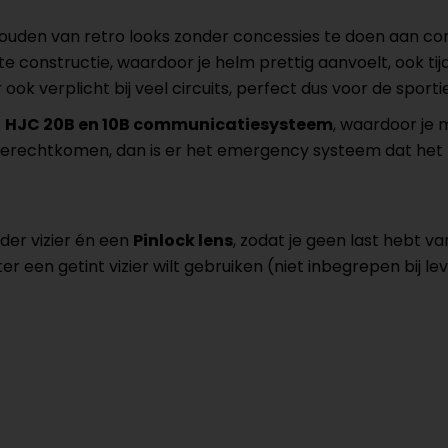
ouden van retro looks zonder concessies te doen aan com
e constructie, waardoor je helm prettig aanvoelt, ook tij
r ook verplicht bij veel circuits, perfect dus voor de sportie
t
HJC 20B en 10B communicatiesysteem
, waardoor je
e terechtkomen, dan is er het emergency systeem dat het 
er vizier én een
Pinlock lens
, zodat je geen last hebt v
er een getint vizier wilt gebruiken (niet inbegrepen bij lev