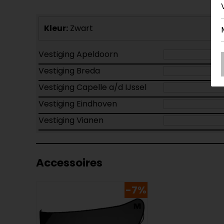
Kleur:
Zwart
Vestiging Apeldoorn
Vestiging Breda
Vestiging Capelle a/d IJssel
Vestiging Eindhoven
Vestiging Vianen
Accessoires
-7%