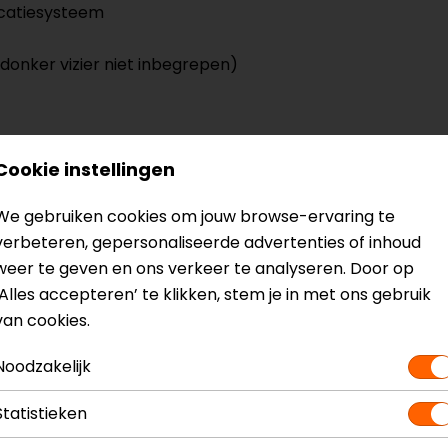
catiesysteem
(donker vizier niet inbegrepen)
? Neem dan
contact
met ons op of kom langs in één van
o
Cookie instellingen
kun je het product bekijken & passen en staan onze verko
We gebruiken cookies om jouw browse-ervaring te
verbeteren, gepersonaliseerde advertenties of inhoud
weer te geven en ons verkeer te analyseren. Door op
‘Alles accepteren’ te klikken, stem je in met ons gebruik
van cookies.
Model
135 1940
Kleur
Zwart
Noodzakelijk
Statistieken