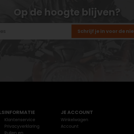
Op de hoogte blijven?
Schrijf je in voor de n
LS
INFORMATIE
JE ACCOUNT
Klantenservice
Winkelwagen
Privacyverklaring
Account
Ruilen en