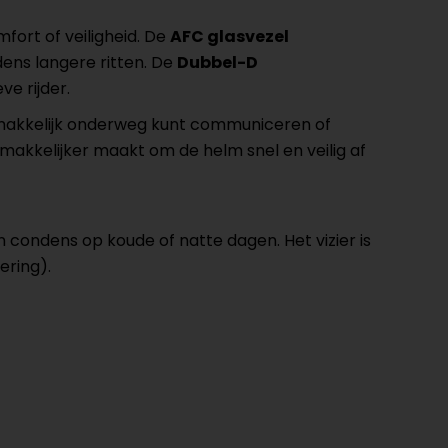
fort of veiligheid. De
AFC glasvezel
dens langere ritten. De
Dubbel-D
ve rijder.
 makkelijk onderweg kunt communiceren of
makkelijker maakt om de helm snel en veilig af
an condens op koude of natte dagen. Het vizier is
ering).