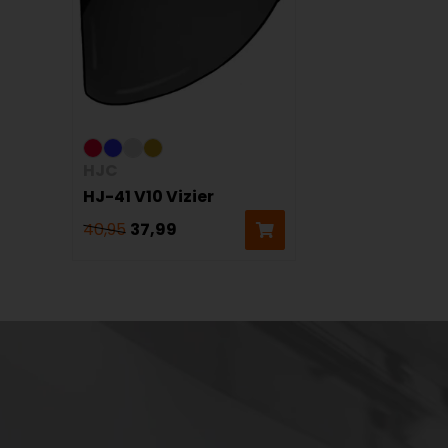
HJC
HJ-41 V10 Vizier
40,95
37,99