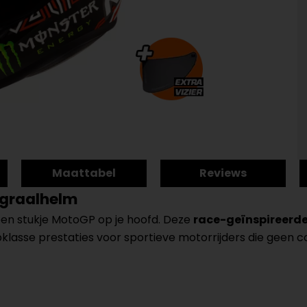
Maattabel
Reviews
egraalhelm
een stukje MotoGP op je hoofd. Deze
race-geïnspireerd
pklasse prestaties voor sportieve motorrijders die geen 