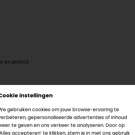
er en pinlock
Cookie instellingen
? Neem dan
contact
met ons op of kom langs in één van
o
kun je het product bekijken & passen en staan onze verko
We gebruiken cookies om jouw browse-ervaring te
verbeteren, gepersonaliseerde advertenties of inhoud
weer te geven en ons verkeer te analyseren. Door op
‘Alles accepteren’ te klikken, stem je in met ons gebruik