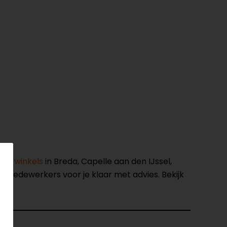
nze winkels
in Breda, Capelle aan den IJssel,
opmedewerkers voor je klaar met advies. Bekijk