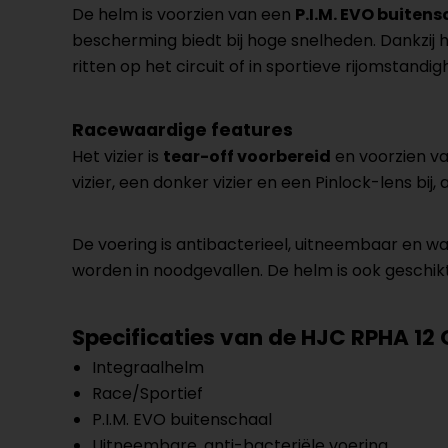
De helm is voorzien van een
P.I.M. EVO buiten
bescherming biedt bij hoge snelheden. Dankzij 
ritten op het circuit of in sportieve rijomstandi
Racewaardige features
Het vizier is
tear-off voorbereid
en voorzien va
vizier, een donker vizier en een Pinlock-lens bij
De voering is antibacterieel, uitneembaar en w
worden in noodgevallen. De helm is ook geschikt 
Specificaties van de HJC RPHA 12
Integraalhelm
Race/Sportief
P.I.M. EVO buitenschaal
Uitneembare, anti-bacteriële voering