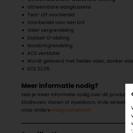
Uitneembare wangkussens
Tear-off voorbereid
Voorbereid voor een bril
Vizier vergrendeling
Dubbel-D-sluiting
Noodontgrendeling
ACS ventilatie
Wordt geleverd met helder vizier, donker vizi
ECE 22.06
Meer informatie nodig?
Heb je meer informatie nodig over dit product
Eindhoven, Vianen of Apeldoorn. In de winkels 
onze andere
integraalhelmen.