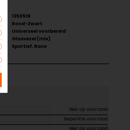
1350519
Rood-Zwart
tie
Universeel voorbereid
Glasvezel (mix)
Sportief, Race
Niet op voorraad
Beperkte voorraad
Niet op voorraad