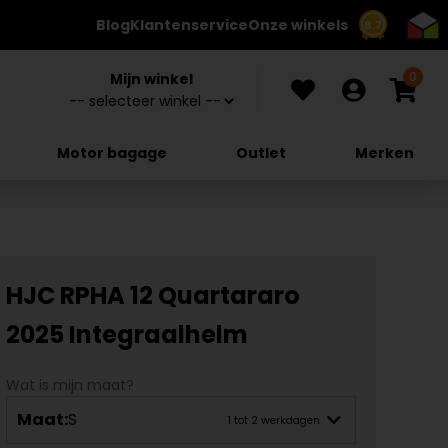
Blog
Klantenservice
Onze winkels
8.7
0
Mijn winkel
Motor bagage
Outlet
Merken
HJC RPHA 12 Quartararo
2025 Integraalhelm
Wat is mijn maat?
Maat:
S
1 tot 2 werkdagen