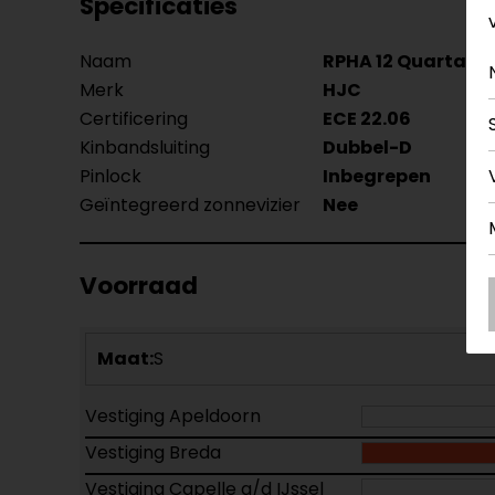
Specificaties
Naam
RPHA 12 Quartarar
Merk
HJC
Certificering
ECE 22.06
Kinbandsluiting
Dubbel-D
Pinlock
Inbegrepen
Geïntegreerd zonnevizier
Nee
Voorraad
Maat:
S
Vestiging Apeldoorn
Vestiging Breda
Vestiging Capelle a/d IJssel