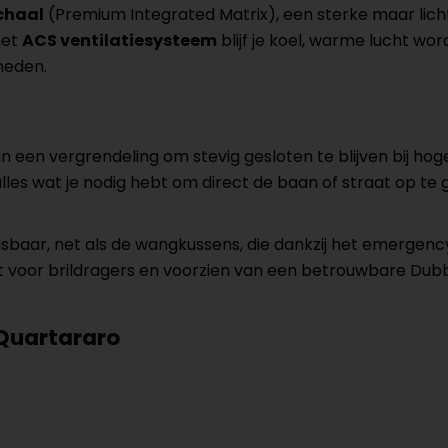
schaal
(Premium Integrated Matrix), een sterke maar lichte
het
ACS ventilatiesysteem
blijf je koel, warme lucht word
gheden.
n een vergrendeling om stevig gesloten te blijven bij hog
, alles wat je nodig hebt om direct de baan of straat op te 
asbaar, net als de wangkussens, die dankzij het emergenc
voor brildragers en voorzien van een betrouwbare Dubbel-D
 Quartararo