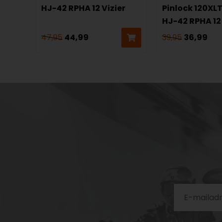
HJ-42 RPHA 12 Vizier
Pinlock 120XL
HJ-42 RPHA 12
47,95
44,99
39,95
36,99