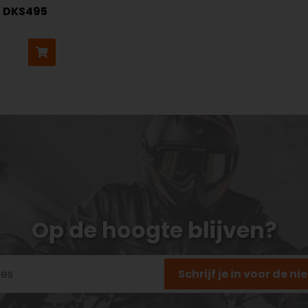
T DKS495
Op de hoogte blijven?
Schrijf je in voor de n