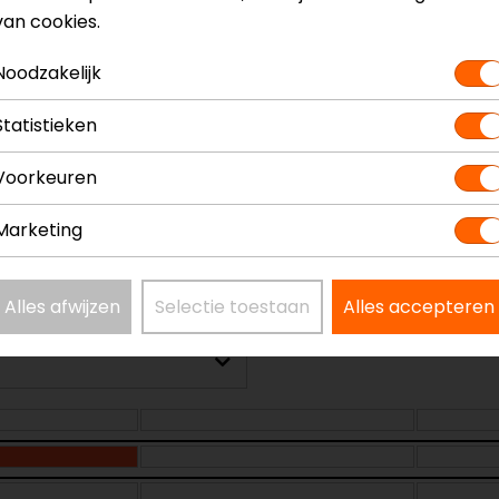
van cookies.
o 2025 Integraalhelm
Model
Noodzakelijk
Kleur
Communica
Statistieken
Materiaal
Voorkeuren
Rijstijl
Marketing
Alles afwijzen
Selectie toestaan
Alles accepteren