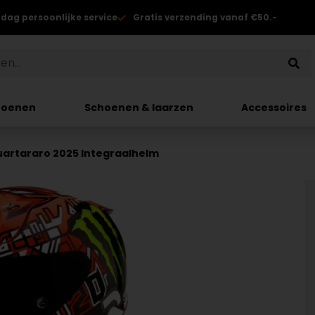
 dag persoonlijke service
Gratis verzending vanaf €50.-
hoenen
Schoenen & laarzen
Accessoires
uartararo 2025 Integraalhelm