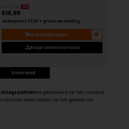
649,95
-5%
616,95
Je bespaart 33,00 + gratis verzending
In winkelwagen
Bekijk winkelvoorraad
Voorraad
e integraalhelm
is gebaseerd op het ontwerp
compromis willen sluiten op het gebied van