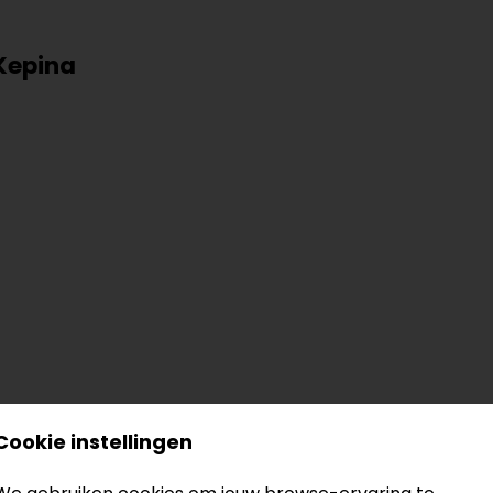
 Kepina
er en pinlock
Cookie instellingen