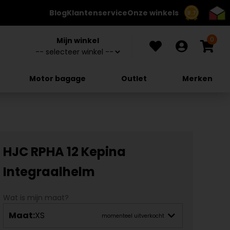
Blog
Klantenservice
Onze winkels
8.7
0
Mijn winkel
Motor bagage
Outlet
Merken
HJC RPHA 12 Kepina
Integraalhelm
Wat is mijn maat?
Maat:
XS
momenteel uitverkocht