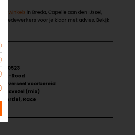
nze winkels
in Breda, Capelle aan den IJssel,
opmedewerkers voor je klaar met advies. Bekijk
1350523
Wit-Rood
Universeel voorbereid
Glasvezel (mix)
Sportief, Race