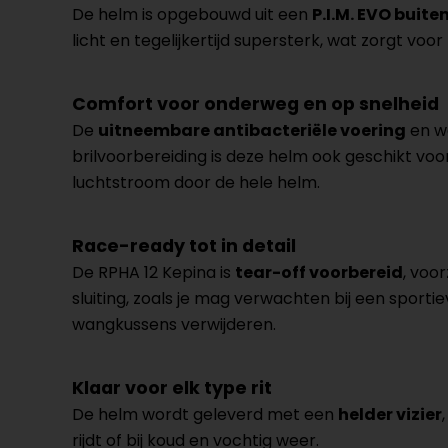
De helm is opgebouwd uit een
P.I.M. EVO buit
licht en tegelijkertijd supersterk, wat zorgt vo
Comfort voor onderweg en op snelheid
De
uitneembare antibacteriële voering
en wa
brilvoorbereiding is deze helm ook geschikt voo
luchtstroom door de hele helm.
Race-ready tot in detail
De RPHA 12 Kepina is
tear-off voorbereid
, voo
sluiting, zoals je mag verwachten bij een sport
wangkussens verwijderen.
Klaar voor elk type rit
De helm wordt geleverd met een
helder vizier
rijdt of bij koud en vochtig weer.