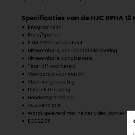
Specificaties van de HJC RPHA 12
Integraalhelm
Race/Sportief
P.I.M. EVO buitenschaal
Uitneembare, anti-bacteriële voering
Uitneembare wangkussens
Tear-off voorbereid
Voorbereid voor een bril
Vizier vergrendeling
Dubbel-D-sluiting
Noodontgrendeling
ACS ventilatie
Wordt geleverd met helder vizier, donker vizi
ECE 22.06