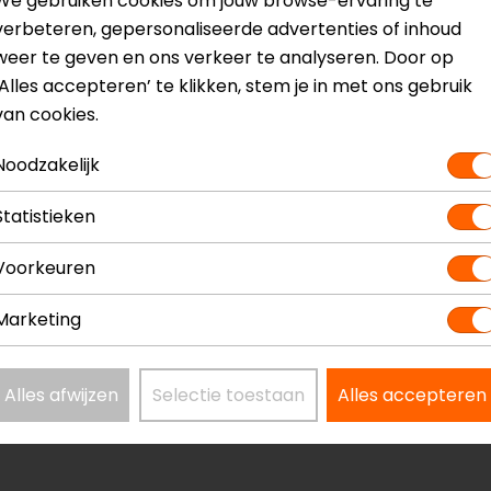
We gebruiken cookies om jouw browse-ervaring te
verbeteren, gepersonaliseerde advertenties of inhoud
? Neem dan
contact
met ons op of kom langs in één van
o
weer te geven en ons verkeer te analyseren. Door op
kun je het product bekijken & passen en staan onze verko
‘Alles accepteren’ te klikken, stem je in met ons gebruik
van cookies.
Noodzakelijk
Statistieken
tegraalhelm
Model
Voorkeuren
Kleur
Communicatie
Marketing
Materiaal
Rijstijl
Alles afwijzen
Selectie toestaan
Alles accepteren