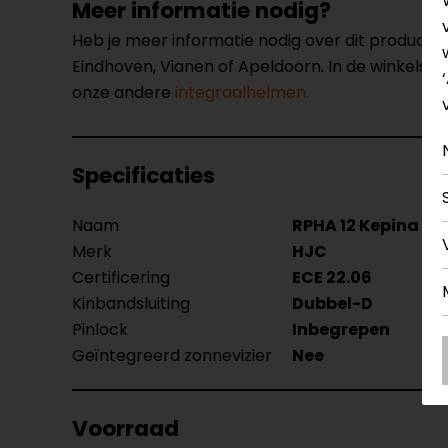
Meer informatie nodig?
Heb je meer informatie nodig over dit product
Eindhoven, Vianen of Apeldoorn. In de winkels 
onze andere
integraalhelmen.
Specificaties
Naam
RPHA 12 Kepina In
Merk
HJC
Certificering
ECE 22.06
Kinbandsluiting
Dubbel-D
Pinlock
Inbegrepen
Geïntegreerd zonnevizier
Nee
Voorraad