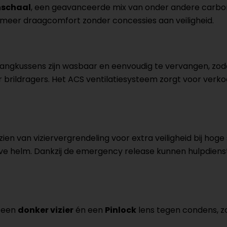
enschaal
, een geavanceerde mix van onder andere carbon 
or meer draagcomfort zonder concessies aan veiligheid.
ngkussens zijn wasbaar en eenvoudig te vervangen, zodat je
r brildragers. Het ACS ventilatiesysteem zorgt voor verko
rzien van viziervergrendeling voor extra veiligheid bij h
ieve helm. Dankzij de emergency release kunnen hulpdienste
, een
donker vizier
én een
Pinlock
lens tegen condens, zo 