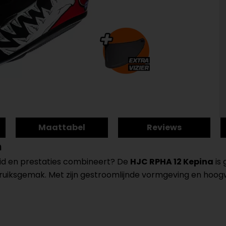
Maattabel
Reviews
m
heid en prestaties combineert? De
HJC RPHA 12 Kepina
is 
iksgemak. Met zijn gestroomlijnde vormgeving en hoogw