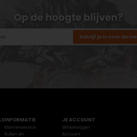
Op de hoogte blijven?
Schrijf je in voor de n
LS
INFORMATIE
JE ACCOUNT
Klantenservice
Winkelwagen
Ruilen en
Account