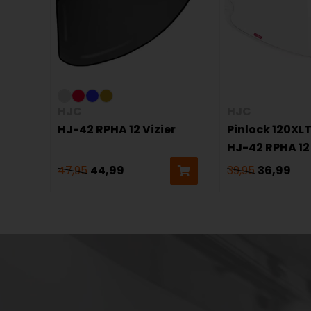
HJC
HJC
HJ-42 RPHA 12 Vizier
Pinlock 120XL
HJ-42 RPHA 12
47,95
44,99
39,95
36,99