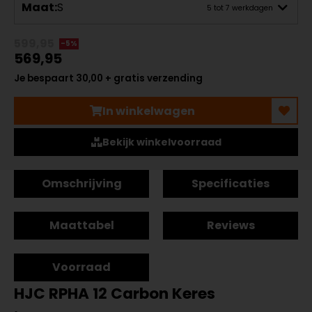
Maat:
S
5 tot 7 werkdagen
599,95
-5%
569,95
Je bespaart 30,00 + gratis verzending
In winkelwagen
Bekijk winkelvoorraad
Omschrijving
Specificaties
Maattabel
Reviews
Voorraad
HJC RPHA 12 Carbon Keres