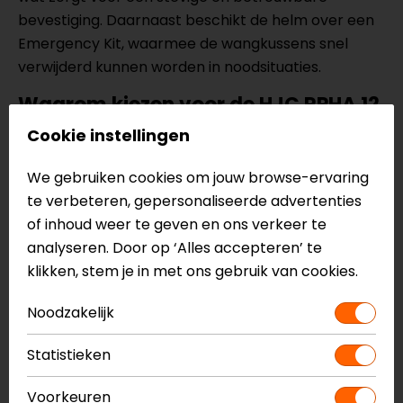
bevestiging. Daarnaast beschikt de helm over een
Emergency Kit, waarmee de wangkussens snel
verwijderd kunnen worden in noodsituaties.
Waarom kiezen voor de HJC RPHA 12
Carbon Keres?
Cookie instellingen
De HJC RPHA 12 Carbon Keres integraalhelm is de
We gebruiken cookies om jouw browse-ervaring
perfecte keuze als je op zoek bent naar een
te verbeteren, gepersonaliseerde advertenties
lichtgewicht, veilige en stijlvolle helm met
of inhoud weer te geven en ons verkeer te
topprestaties. Je krijgt een premium carbon design,
analyseren. Door op ‘Alles accepteren’ te
geavanceerde technologie en maximaal comfort in
klikken, stem je in met ons gebruik van cookies.
één.
Of je nu sportief rijdt of gewoon het beste wilt, met
Noodzakelijk
deze helm ga je altijd goed voorbereid de weg op.
Statistieken
Voorkeuren