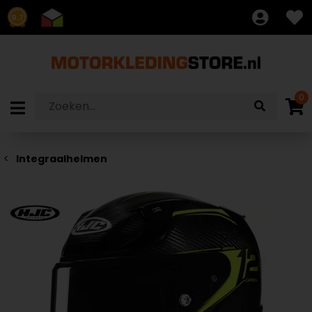
8.7
0
Integraalhelmen