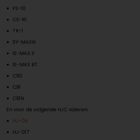
FS-10
CS-R1
TR-1
SY-MAXIII
IS-MAX II
IS-MAX BT
C90
C91
C91N
En voor de volgende HJC vizieren:
HJ-09
HJ-017