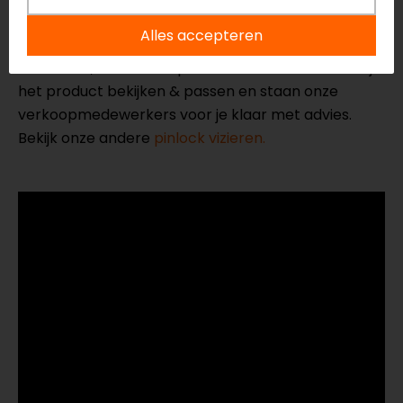
Neem dan
contact
met ons op of kom langs in één
Alles accepteren
van
onze winkels
in Breda, Capelle aan den IJssel,
Eindhoven, Vianen of Apeldoorn. In de winkels kun je
het product bekijken & passen en staan onze
verkoopmedewerkers voor je klaar met advies.
Bekijk onze andere
pinlock vizieren.