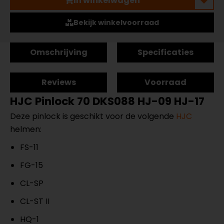
In winkelwagen
Bekijk winkelvoorraad
Omschrijving
Specificaties
Reviews
Voorraad
HJC Pinlock 70 DKS088 HJ-09 HJ-17
Deze pinlock is geschikt voor de volgende
HJC
helmen:
FS-11
FG-15
CL-SP
CL-ST II
HQ-1