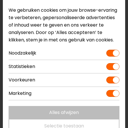
verwijdert al het vuil.
We gebruiken cookies om jouw browse-ervaring
- Gebruik een schone microvezeldoek om
te verbeteren, gepersonaliseerde advertenties
voorzichtig eventueel achtergebleven vuil weg
of inhoud weer te geven en ons verkeer te
te nemen.
analyseren. Door op ‘Alles accepteren’ te
klikken, stem je in met ons gebruik van cookies.
Drogen & terugplaatsen
- Laat zowel het vizier als de Pinlock-lens op
Noodzakelijk
natuurlijke wijze drogen in een rechtopstaande
Statistieken
positie.
- Zodra beide volledig droog zijn, kun je ze weer
Voorkeuren
installeren in de helm.
Marketing
Door deze stappen te volgen, blijft je Pinlock in
topconditie en geniet je van een helder zicht!
Alles afwijzen
Meer informatie nodig?
Selectie toestaan
Heb je meer informatie nodig over dit product?