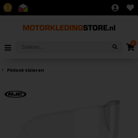
8.7
0
Pinlock vizieren