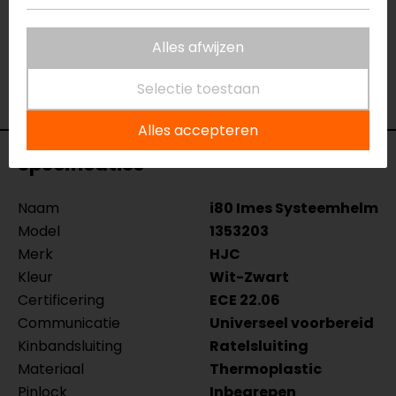
Eindhoven, Vianen of Apeldoorn. In de winkels kun je
het product bekijken & passen en staan onze
Alles afwijzen
verkoopmedewerkers voor je klaar met advies.
Selectie toestaan
Bekijk onze andere
systeemhelmen.
Alles accepteren
Specificaties
Naam
i80 Imes Systeemhelm
Model
1353203
Merk
HJC
Kleur
Wit-Zwart
Certificering
ECE 22.06
Communicatie
Universeel voorbereid
Kinbandsluiting
Ratelsluiting
Materiaal
Thermoplastic
Pinlock
Inbegrepen