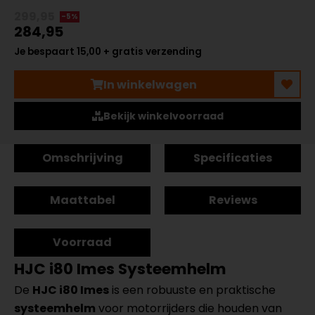
299,95
-5%
284,95
Je bespaart 15,00 + gratis verzending
In winkelwagen
Bekijk winkelvoorraad
Omschrijving
Specificaties
Maattabel
Reviews
Voorraad
HJC i80 Imes Systeemhelm
De
HJC i80 Imes
is een robuuste en praktische
systeemhelm
voor motorrijders die houden van