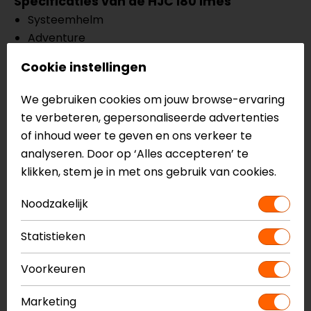
Specificaties van de HJC i80 Imes
Systeemhelm
Adventure
APC: geavanceerde polycarbonaat compound
Cookie instellingen
3 schaalmaten
ACS ventilatiesysteem
We gebruiken cookies om jouw browse-ervaring
ECE 22.06
te verbeteren, gepersonaliseerde advertenties
Pinlock Ready HJ-44 vizier: biedt 99% UV-
of inhoud weer te geven en ons verkeer te
bescherming, anti-krascoating
analyseren. Door op ‘Alles accepteren’ te
Zonnevizier inbegrepen
klikken, stem je in met ons gebruik van cookies.
Uitneembare binnenvoering, vochtafvoerend
Ratelsluiting
Noodzakelijk
Wordt geleverd met pinlock
Statistieken
Meer informatie nodig?
Voorkeuren
Heb je meer informatie nodig over dit product?
Neem dan
contact
met ons op of kom langs in één
Marketing
van
onze winkels
in Breda, Capelle aan den IJssel,