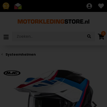
8.7
0
Systeemhelmen