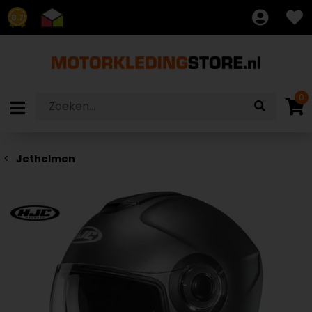
8.7
0
Jethelmen