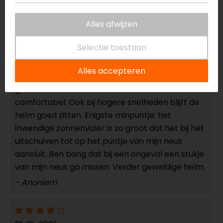
Reviews (2)
Alles afwijzen
Selectie toestaan
02-10-2025
Alles accepteren
Erg goede pasvorm. Door het iets langere vizier
geen last van binnenwaaiende wind. Zeer
comfortabel. Ook bij hogere snelheden blijft de
helm goed zitten. Enigste minpuntje: het
inwendige zonnenvizier is zo groot dat het bij het
uitschuiven tot op het puntje van mijn neus
aansluit. Ben bang dat bij een ongeval een stukje
van mijn neus ga missen. Verder geweldige helm.
- Anoniem