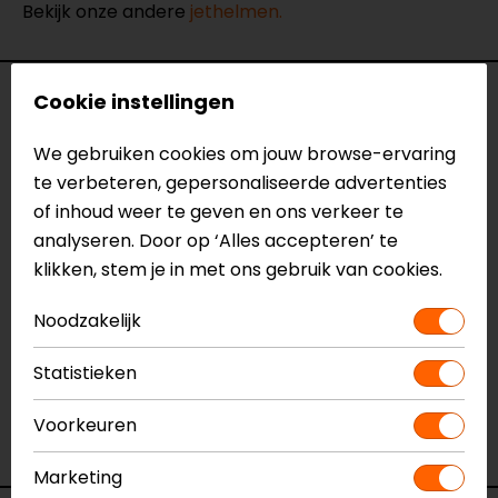
Bekijk onze andere
jethelmen.
Specificaties
Cookie instellingen
We gebruiken cookies om jouw browse-ervaring
Naam
I40N Jethelm
te verbeteren, gepersonaliseerde advertenties
Model
1353060
of inhoud weer te geven en ons verkeer te
Merk
HJC
analyseren. Door op ‘Alles accepteren’ te
Kleur
Donker Grijs
klikken, stem je in met ons gebruik van cookies.
Certificering
ECE 22.05
Communicatie
Universeel voorbereid
Noodzakelijk
Kinbandsluiting
Ratelsluiting
Materiaal
Thermoplastic
Statistieken
Pinlock
Voorbereid
Rijstijl
Urban, Touring
Voorkeuren
Geïntegreerd zonnevizier
Ja
Marketing