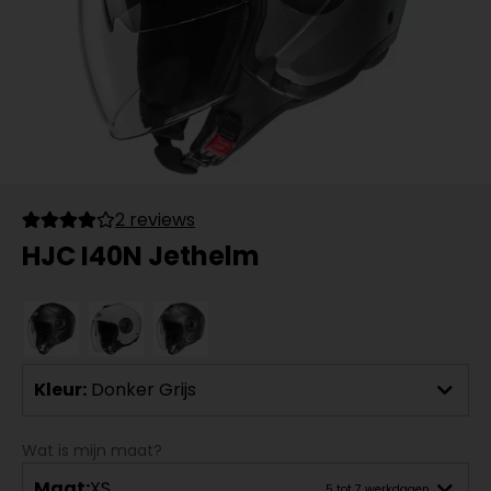
2 reviews
HJC I40N Jethelm
Kleur:
Donker Grijs
Wat is mijn maat?
Maat:
XS
5 tot 7 werkdagen