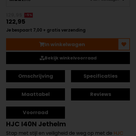
129,95
-5%
122,95
Je bespaart 7,00 + gratis verzending
In winkelwagen
Bekijk winkelvoorraad
Omschrijving
Specificaties
Maattabel
Reviews
Voorraad
HJC I40N Jethelm
Stap met stijl en veiligheid de weg op met de
HJC