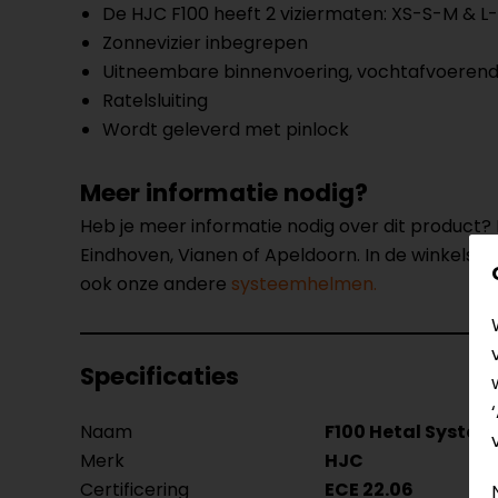
De HJC F100 heeft 2 viziermaten: XS-S-M & L
Zonnevizier inbegrepen
Uitneembare binnenvoering, vochtafvoeren
Ratelsluiting
Wordt geleverd met pinlock
Meer informatie nodig?
Heb je meer informatie nodig over dit product
Eindhoven, Vianen of Apeldoorn. In de winkels 
ook onze andere
systeemhelmen.
Specificaties
Naam
F100 Hetal Syste
Merk
HJC
Certificering
ECE 22.06