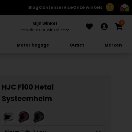
Blog
Klantenservice
Onze winkels
8.7
0
Mijn winkel
Motor bagage
Outlet
Merken
HJC F100 Hetal
Systeemhelm