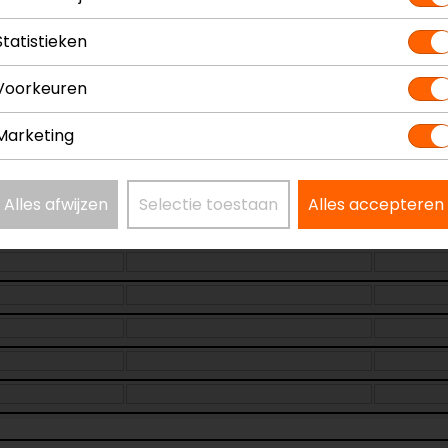
Materiaal
Glasv
Statistieken
Rijstijl
Urban
Voorkeuren
Marketing
Alles afwijzen
Selectie toestaan
Alles accepteren
Maat:
XS