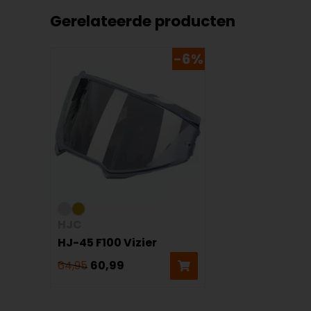
Gerelateerde producten
-6%
HJC
HJ-45 F100 Vizier
64,95
60,99