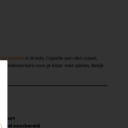
nze winkels
in Breda, Capelle aan den IJssel,
opmedewerkers voor je klaar met advies. Bekijk
43
-Zwart
rseel voorbereid