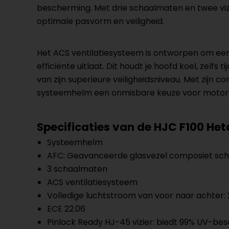
bescherming. Met drie schaalmaten en twee vizi
optimale pasvorm en veiligheid.
Het ACS ventilatiesysteem is ontworpen om een 
efficiënte uitlaat. Dit houdt je hoofd koel, zel
van zijn superieure veiligheidsniveau. Met zijn c
systeemhelm een onmisbare keuze voor motorrijd
Specificaties van de HJC F100 Het
Systeemhelm
AFC: Geavanceerde glasvezel composiet sch
3 schaalmaten
ACS ventilatiesysteem
Volledige luchtstroom van voor naar achter: 2 
ECE 22.06
Pinlock Ready HJ-45 vizier: biedt 99% UV-be