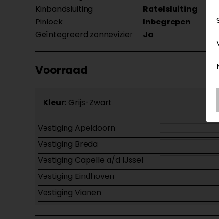
Kinbandsluiting
Ratelsluiting
Pinlock
Inbegrepen
Geïntegreerd zonnevizier
Ja
Voorraad
Kleur:
Grijs-Zwart
Vestiging Apeldoorn
Vestiging Breda
Vestiging Capelle a/d IJssel
Vestiging Eindhoven
Vestiging Vianen