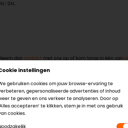
-XL-2XL
d
? Neem dan
contact
met ons op of kom langs in één van
o
kun je het product bekijken & passen en staan onze verko
Cookie instellingen
We gebruiken cookies om jouw browse-ervaring te
verbeteren, gepersonaliseerde advertenties of inhoud
weer te geven en ons verkeer te analyseren. Door op
‘Alles accepteren’ te klikken, stem je in met ons gebruik
emhelm
Model
13531
van cookies.
Kleur
Grijs
Communicatie
Unive
Noodzakelijk