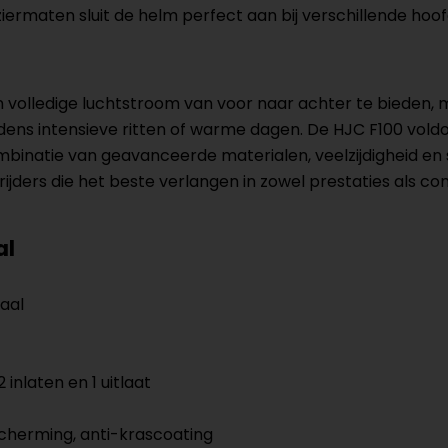
ermaten sluit de helm perfect aan bij verschillende hoo
volledige luchtstroom van voor naar achter te bieden, m
fs tijdens intensieve ritten of warme dagen. De HJC F100 v
ombinatie van geavanceerde materialen, veelzijdigheid en s
ers die het beste verlangen in zowel prestaties als co
al
aal
inlaten en 1 uitlaat
scherming, anti-krascoating