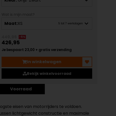
Kleur:
Grijs-Zwart
Wat is mijn maat?
Maat:
XS
5 tot 7 werkdagen
449,95
-5%
426,95
Je bespaart 23,00 + gratis verzending
In winkelwagen
Bekijk winkelvoorraad
Voorraad
ste eisen van motorrijders te voldoen.
ussen lichtgewicht constructie en maximale