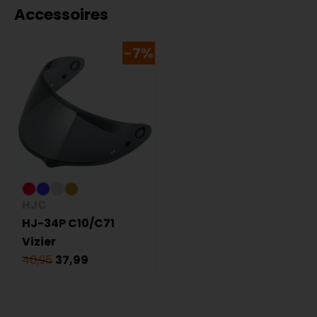
Accessoires
-7%
HJC
HJ-34P C10/C71
Vizier
40,95
37,99