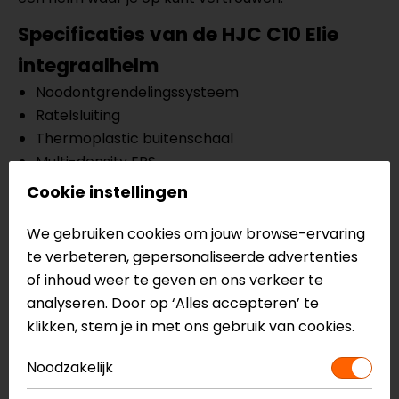
Specificaties van de
HJC C10 Elie
integraalhelm
Noodontgrendelingssysteem
Ratelsluiting
Thermoplastic buitenschaal
Multi-density EPS
Versterkte kinband
Cookie instellingen
Ventilatiesysteem
Universeel voorbereid voor communicatie
We gebruiken cookies om jouw browse-ervaring
Pinlock voorbereid
te verbeteren, gepersonaliseerde advertenties
Comfortabele binnenvoering
of inhoud weer te geven en ons verkeer te
Uitneembare en wasbare binnenvoering
analyseren. Door op ‘Alles accepteren’ te
ECE 22.06
klikken, stem je in met ons gebruik van cookies.
Meer informatie nodig?
Noodzakelijk
Heb je meer informatie nodig over dit product?