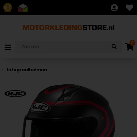
8.7
0
Integraalhelmen