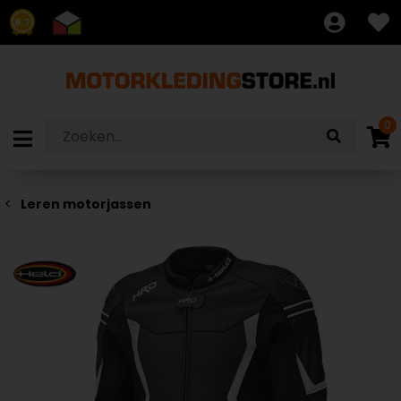
8.7
0
Leren motorjassen