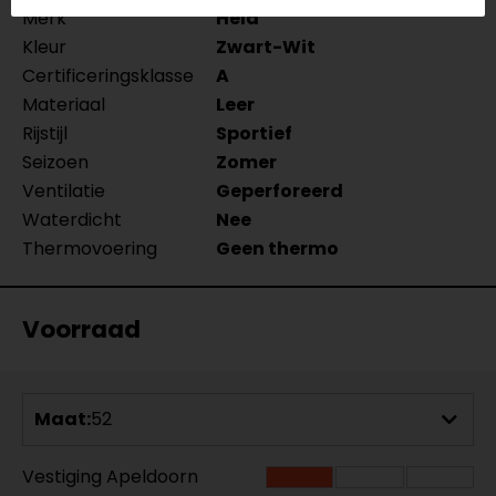
Merk
Held
Kleur
Zwart-Wit
Certificeringsklasse
A
Materiaal
Leer
Rijstijl
Sportief
Seizoen
Zomer
Ventilatie
Geperforeerd
Waterdicht
Nee
Thermovoering
Geen thermo
Voorraad
Maat:
52
Vestiging Apeldoorn