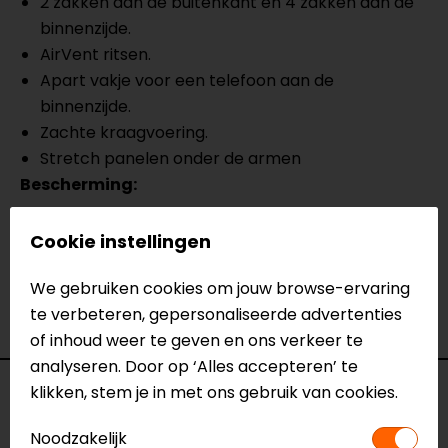
2 zakken aan de buitenkant en 4 zakken aan de
binnenzijde.
AirVent ritsen.
Apart vakje voor een telefoon aan de
binnenzijde.
Zachte kraagvoering.
Stretch panelen onder de armen
Bescherming:
nl 1621-1 CE-gekeurd SAS-TEC ® 3D schouder &
Cookie instellingen
elleboog beschermers.
Optionele nl 1621-2 terug beschermer.
We gebruiken cookies om jouw browse-ervaring
Reflecterende details voor een betere
te verbeteren, gepersonaliseerde advertenties
zichtbaarheid van de rijder.
of inhoud weer te geven en ons verkeer te
analyseren. Door op ‘Alles accepteren’ te
klikken, stem je in met ons gebruik van cookies.
Specificaties
Noodzakelijk
Naam
Renegade Men