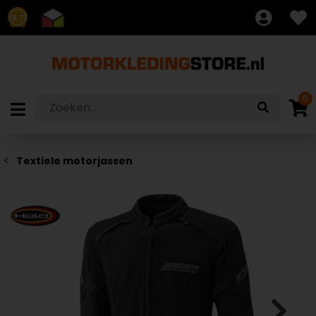
8.7
0
Textiele motorjassen