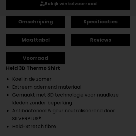
Bekijk winkelvoorraad
Omschrijving
Specificaties
Maattabel
Reviews
Voorraad
Held 3D Thermo Shirt
Koel in de zomer
Extreem ademend materiaal
Gemaakt met 3D technologie voor naadloze
kleden zonder beperking
Antibacteriëel & geur neutraliseerend door
SILVERPLUS®
Held-Stretch fibre