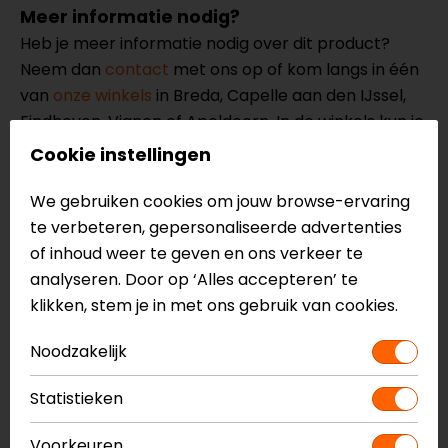
Meer informatie nodig?
Heb je meer informatie nodig over dit product?
Neem dan
contact
met ons op of kom langs in één
van
onze winkels
in Breda, Capelle aan den IJssel,
Eindhoven, Vianen of Apeldoorn. In de winkels kun je
het product bekijken & passen en staan onze
Cookie instellingen
verkoopmedewerkers voor je klaar met advies.
Bekijk onze andere
motoronderhoud.
We gebruiken cookies om jouw browse-ervaring
te verbeteren, gepersonaliseerde advertenties
of inhoud weer te geven en ons verkeer te
analyseren. Door op ‘Alles accepteren’ te
klikken, stem je in met ons gebruik van cookies.
Noodzakelijk
Statistieken
Voorkeuren