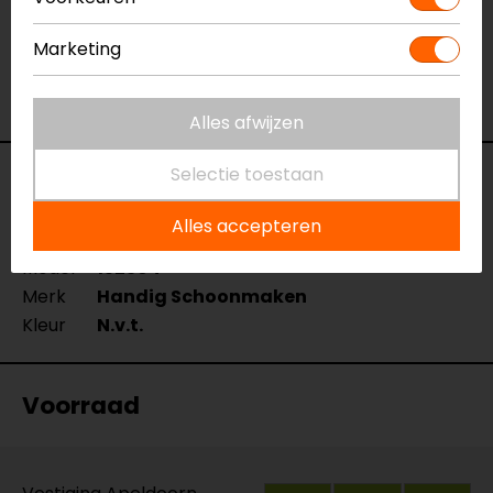
Marketing
Alles afwijzen
Selectie toestaan
Specificaties
Alles accepteren
Naam
Velgen en Ketting Pakket
Model
152394
Merk
Handig Schoonmaken
Kleur
N.v.t.
Voorraad