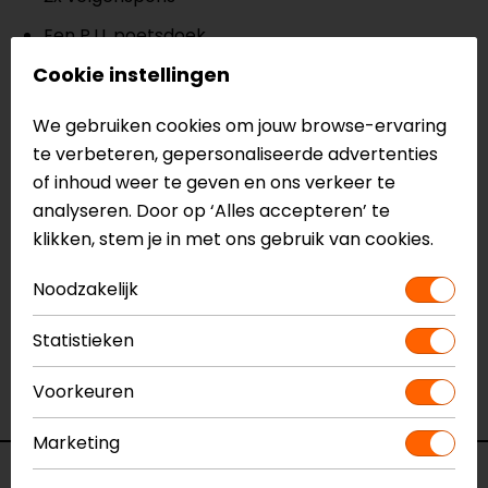
Een P.U. poetsdoek
Cookie instellingen
Een viscosespons
Een washandschoen
We gebruiken cookies om jouw browse-ervaring
1x snelwax
te verbeteren, gepersonaliseerde advertenties
of inhoud weer te geven en ons verkeer te
Meer informatie nodig?
analyseren. Door op ‘Alles accepteren’ te
Heb je meer informatie nodig over dit product?
klikken, stem je in met ons gebruik van cookies.
Neem dan
contact
met ons op of kom langs in één
van
onze winkels
in Breda, Capelle aan den IJssel,
Noodzakelijk
Eindhoven, Vianen of Apeldoorn. In de winkels kun je
het product bekijken & passen en staan onze
Statistieken
verkoopmedewerkers voor je klaar met advies.
Voorkeuren
Bekijk onze andere
motoronderhoud.
Marketing
Specificaties