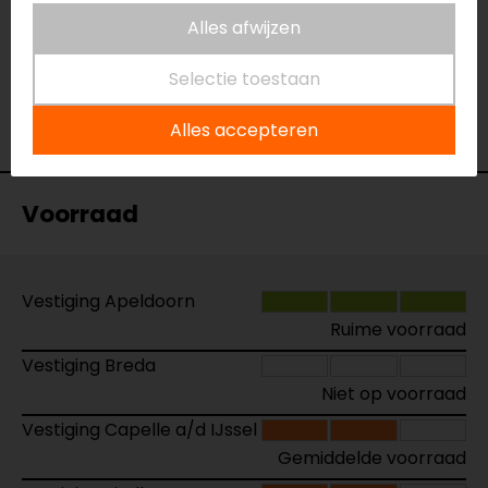
Alles afwijzen
Naam
Navul Pakket
Model
152400
Selectie toestaan
Merk
Handig Schoonmaken
Alles accepteren
Kleur
N.v.t.
Voorraad
Vestiging Apeldoorn
Ruime voorraad
Vestiging Breda
Niet op voorraad
Vestiging Capelle a/d IJssel
Gemiddelde voorraad