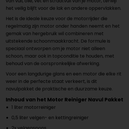
van vuil, olie, vet en straatvuil van je motor, terwijl
het veilig blijft voor de lak en andere oppervlakken.
Het is de ideale keuze voor de motorrijder die
regelmatig zijn motor onder handen neemt en het
gemak van hergebruik wil combineren met
uitstekende schoonmaakkracht. De formule is
speciaal ontworpen om je motor niet alleen
schoon, maar ook in topconditie te houden, met
behoud van de oorspronkelijke afwerking.
Voor een langdurige glans en een motor die elke rit
weer in de perfecte staat verkeert, is dit
navulpakket de praktische en duurzame keuze.
Inhoud van het Motor Reiniger Navul Pakket
1 liter motorreiniger
0,5 liter velgen- en kettingreiniger
2x velgenspons