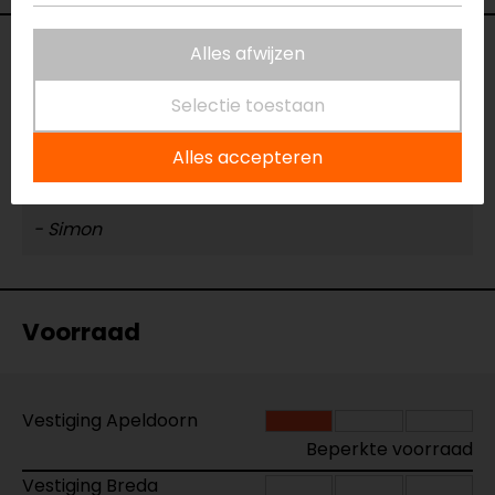
Reviews (1)
Alles afwijzen
Selectie toestaan
11-07-2026
Alles accepteren
8
- Simon
Voorraad
Vestiging Apeldoorn
Beperkte voorraad
Vestiging Breda