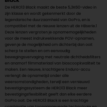
Black
De HERO13 Black maakt de beste 5,3K60-video in
zijn klasse en wordt gekenmerkt door de
legendarische duurzaamheid van GoPro, en is
compatibel met de nieuwe lenzen uit de HBserie.1
Deze lenzen vergroten je opnamemogelijkheden
voor de meest indrukwekkende POV-opnamen,
geven je de mogelijkheid om dichterbij dan ooit
scherp te stellen en om eenvoudig
bewegingsvervaging met neutrale dichtheidsfilters
en anamorf filmmateriaal van bioscoopkwaliteit te
maken. Een nieuwe, krachtigere Enduro-accu
verlengt de opnametijd onder alle
weersomstandigheden, terwijl een vernieuwd
bevestigingssysteem de HERO13 Black meer
bevestigingsflexibiliteit geeft dan elke eerdere
GoPro ooit. De HERO13 Black is een krachtige
combinatie van toonaangevende technologie en