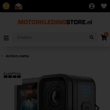
8.7
0
Action cams