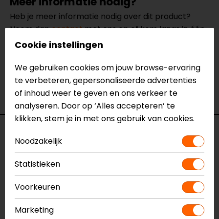
Meer informatie nodig?
Heb je meer informatie nodig over dit product?
Neem dan
contact
met ons op of kom langs in één
van
onze winkels
in Breda, Capelle aan den IJssel,
Cookie instellingen
Eindhoven, Vianen of Apeldoorn. In de winkels kun je
het product bekijken & passen en staan onze
We gebruiken cookies om jouw browse-ervaring
verkoopmedewerkers voor je klaar met advies.
te verbeteren, gepersonaliseerde advertenties
Bekijk onze andere
action cams.
of inhoud weer te geven en ons verkeer te
analyseren. Door op ‘Alles accepteren’ te
klikken, stem je in met ons gebruik van cookies.
Specificaties
Noodzakelijk
Naam
HERO13 Black Specialty Bundle
Statistieken
Actioncam
Model
148302
Voorkeuren
Merk
GoPro
Kleur
Zwart
Marketing