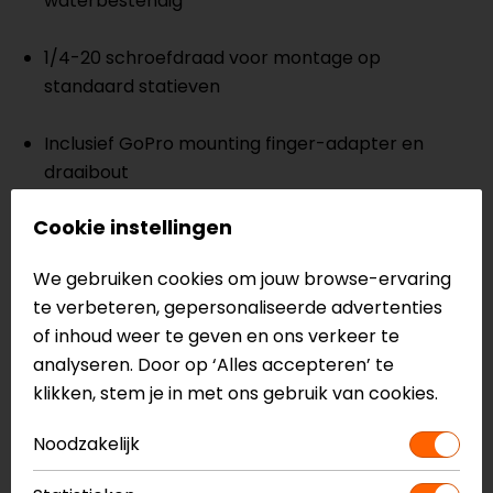
waterbestendig
1/4-20 schroefdraad voor montage op
standaard statieven
Inclusief GoPro mounting finger-adapter en
draaibout
Cookie instellingen
Antislip-handgreep en polsband voor extra
veiligheid
We gebruiken cookies om jouw browse-ervaring
te verbeteren, gepersonaliseerde advertenties
Geschikt voor GoPro MAX,
MAX2
en alle
HERO
of inhoud weer te geven en ons verkeer te
camera’s
analyseren. Door op ‘Alles accepteren’ te
klikken, stem je in met ons gebruik van cookies.
Perfect voor onzichtbare 360° selfies en follow-
cam beelden
Noodzakelijk