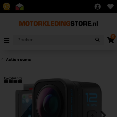
8.7
0
Action cams