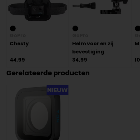
GoPro
GoPro
G
Chesty
Helm voor en zij
M
bevestiging
44,99
34,99
1
Gerelateerde producten
NIEUW