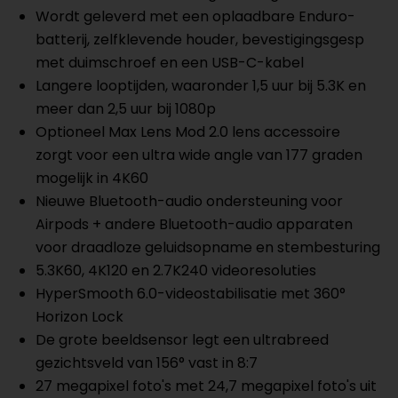
Wordt geleverd met een oplaadbare Enduro-
batterij, zelfklevende houder, bevestigingsgesp
met duimschroef en een USB-C-kabel
Langere looptijden, waaronder 1,5 uur bij 5.3K en
meer dan 2,5 uur bij 1080p
Optioneel Max Lens Mod 2.0 lens accessoire
zorgt voor een ultra wide angle van 177 graden
mogelijk in 4K60
Nieuwe Bluetooth-audio ondersteuning voor
Airpods + andere Bluetooth-audio apparaten
voor draadloze geluidsopname en stembesturing
5.3K60, 4K120 en 2.7K240 videoresoluties
HyperSmooth 6.0-videostabilisatie met 360°
Horizon Lock
De grote beeldsensor legt een ultrabreed
gezichtsveld van 156° vast in 8:7
27 megapixel foto's met 24,7 megapixel foto's uit