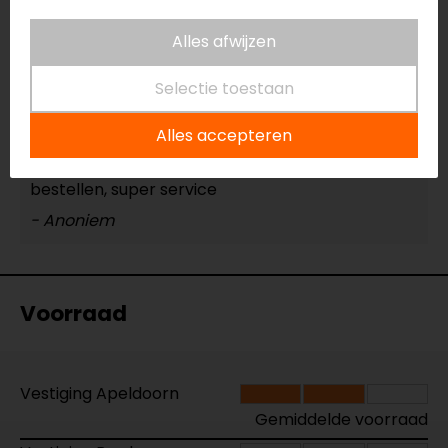
Alles afwijzen
02-05-2024
Selectie toestaan
Hele mooie bundel aanbieding! En super snelle
Alles accepteren
verzending, volgende dag in huis! dank daarvoor
Ik raad aan om bij motorkledingstore te
bestellen, super service
- Anoniem
Voorraad
Vestiging Apeldoorn
Gemiddelde voorraad