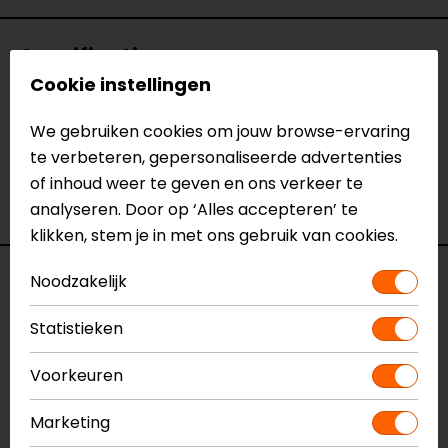
Specificaties
Cookie instellingen
Naam
HERO12 Black Specialty Bundle
We gebruiken cookies om jouw browse-ervaring
Actioncam
te verbeteren, gepersonaliseerde advertenties
Model
144910
of inhoud weer te geven en ons verkeer te
Merk
GoPro
analyseren. Door op ‘Alles accepteren’ te
Kleur
Zwart
klikken, stem je in met ons gebruik van cookies.
Reviews (2)
Noodzakelijk
Statistieken
10-07-2024
Voorkeuren
geen toelichting gegeven
Marketing
- Voorma