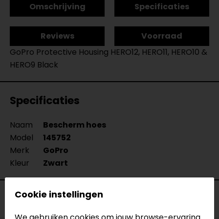
Omschrijving
Specificaties
Reviews
Voorraad
GoPro Protective Housing HERO12, HERO11, HERO10 &
HERO9 Black
Specificaties
Naam
Bescherm hoes
Model
145752
Merk
GoPro
Kleur
Zwart
Cookie instellingen
Voorraad
We gebruiken cookies om jouw browse-ervaring