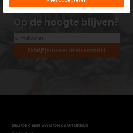
Alles accepteren
Op de hoogte blijven?
Schrijf je in voor de nieuwsbrief
BEZOEK EEN VAN ONZE WINKELS
Apeldoorn