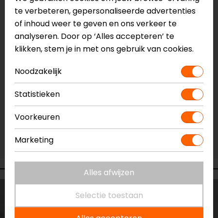
te verbeteren, gepersonaliseerde advertenties
Vestiging Apeldoorn
of inhoud weer te geven en ons verkeer te
Gemiddelde voorraad
analyseren. Door op ‘Alles accepteren’ te
Vestiging Breda
klikken, stem je in met ons gebruik van cookies.
Ruime voorraad
Noodzakelijk
Vestiging Capelle a/d IJssel
Ruime voorraad
Statistieken
Vestiging Eindhoven
Voorkeuren
Ruime voorraad
Vestiging Vianen
Marketing
Ruime voorraad
Alles afwijzen
Selectie toestaan