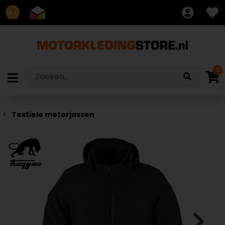
8.7
0
Textiele motorjassen