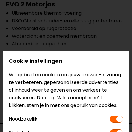
EVO 2 Motorjas
Uitneembare thermo-voering
D3O Ghost schouder- en elleboog protectoren
Voorbereid op rugprotectie
Waterdicht en ademend membraan
Afneembare capuchon
Meer informatie nodig?
Cookie instellingen
Heb je meer informatie nodig over dit product?
Neem dan
contact
met ons op of kom langs in één
We gebruiken cookies om jouw browse-ervaring
van
onze winkels
in Breda, Capelle aan den IJssel,
te verbeteren, gepersonaliseerde advertenties
Eindhoven, Vianen of Apeldoorn. In de winkels kun je
of inhoud weer te geven en ons verkeer te
het product bekijken & passen en staan onze
analyseren. Door op ‘Alles accepteren’ te
verkoopmedewerkers voor je klaar met advies.
klikken, stem je in met ons gebruik van cookies.
Bekijk onze andere
Textiele motorjassen.
Noodzakelijk