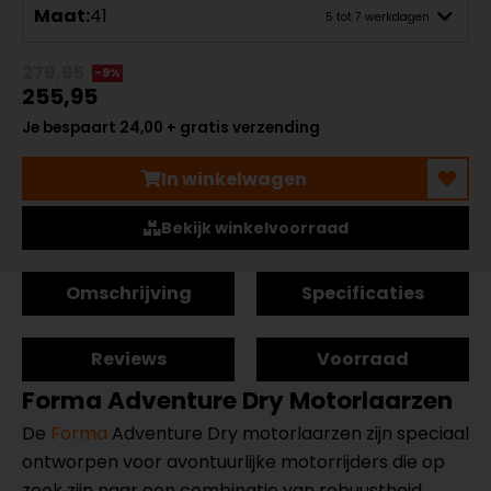
Maat:
41
5 tot 7 werkdagen
279,95
-9%
255,95
Je bespaart 24,00 + gratis verzending
In winkelwagen
Bekijk winkelvoorraad
Omschrijving
Specificaties
Reviews
Voorraad
Forma Adventure Dry Motorlaarzen
De
Forma
Adventure Dry motorlaarzen zijn speciaal
ontworpen voor avontuurlijke motorrijders die op
zoek zijn naar een combinatie van robuustheid,